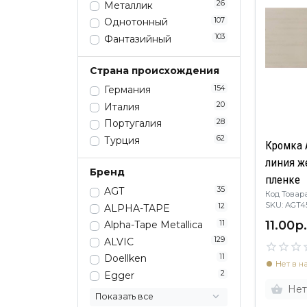
26
Металлик
107
Однотонный
103
Фантазийный
Страна происхождения
154
Германия
20
Италия
28
Португалия
62
Турция
Кромка 
линия ж
Бренд
пленке
35
AGT
Код Товара
SKU: AGT
12
ALPHA-TAPE
11.00р.
11
Alpha-Tape Metallica
129
ALVIC
11
Doellken
Нет в н
2
Egger
Нет
Показать все