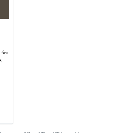
 без
я,