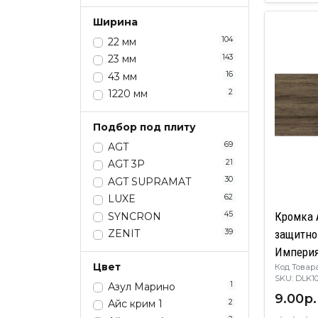
Ширина
104
22 мм
143
23 мм
16
43 мм
2
1220 мм
Подбор под плиту
69
AGT
21
AGT 3P
30
AGT SUPRAMAT
62
LUXE
Кромка 
45
SYNCRON
39
защитно
ZENIT
Империя
Цвет
Код Товара
SKU: DLK
1
Азул Марино
9.00р.
2
Айс крим 1