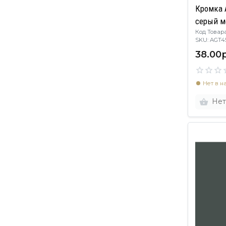
Кромка 
серый м
Код Товара
SKU: AGT
38.00р
Нет в н
Нет