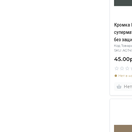
Кромка 
суперма
без защ
Код Товара
SKU: AGT
45.00р
Нет в н
Нет