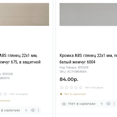
ABS глянец 22х1 мм,
Кромка ABS глянец 22х1 мм, п
емчуг 675, в защитной
белый жемчуг 6004
Код Товара: 3010209
SKU: AGT4581/6004
: 3010206
84.00р.
4581/675
Нет отзывов
Нет отзывов
Нет в наличии
аличии
Нет в наличии
 в наличии