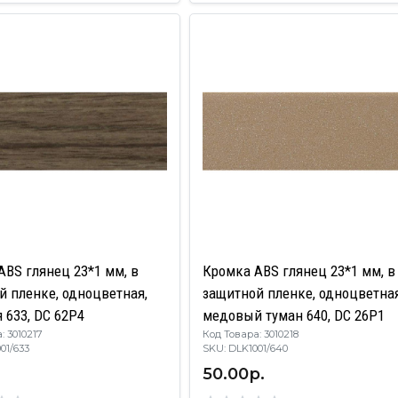
ABS глянец 23*1 мм, в
Кромка ABS глянец 23*1 мм, в
й пленке, одноцветная,
защитной пленке, одноцветная
 633, DC 62P4
медовый туман 640, DC 26P1
: 3010217
Код Товара: 3010218
1001/633
SKU: DLK1001/640
50.00р.