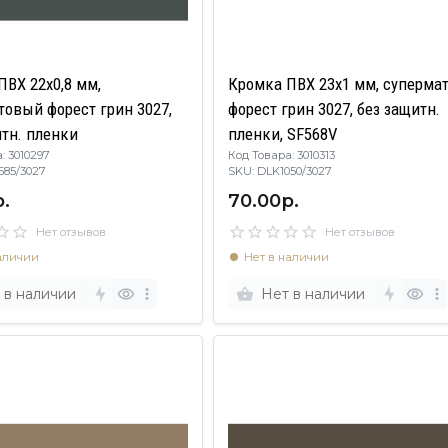
ПВХ 22х0,8 мм,
Кромка ПВХ 23х1 мм, супермат
товый форест грин 3027,
форест грин 3027, без защитн.
итн. пленки
пленки, SF568V
: 3010297
Код Товара: 3010313
4585/3027
SKU: DLK1050/3027
.
70.00р.
Нет отзывов
Нет отзывов
аличии
Нет в наличии
 в наличии
Нет в наличии