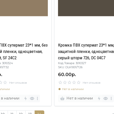
ПВХ супермат 23*1 мм, без
Кромка ПВХ супермат 23*1 мм,
й пленки, одноцветная,
защитной пленки, одноцветна
, SF 24C2
серый шторм 726, DC 04C7
: 3010324
Код Товара: 3010327
1001/732
SKU: DLK1001/726
.
60.00р.
Нет отзывов
Нет отзывов
аличии
Нет в наличии
 в наличии
Нет в наличии