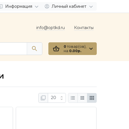
Информация
Личный кабинет
info@optkd.ru
Контакты
0
товар(ов),
на
0.00р.
и