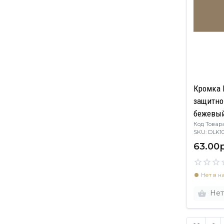
Кромка 
защитно
бежевый
Код Товара
SKU: DLK
63.00р
Нет в н
Нет