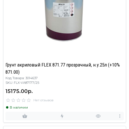
Грунт акриловый FLEX 871.77 прозрачный, н.у.25л (+10%
871.00)
Код Товара: 3014637
SKU: FLX-VA87177/25
15175.00р.
Нет отзывов
В наличии