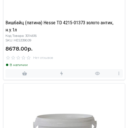
Вишбайц (патина) Hesse TD 4215-01373 золото антик,
н.у.1л
Код Товара: 3014616
SKU: HES3390.09
8678.00р.
Нет отзывов
В наличии