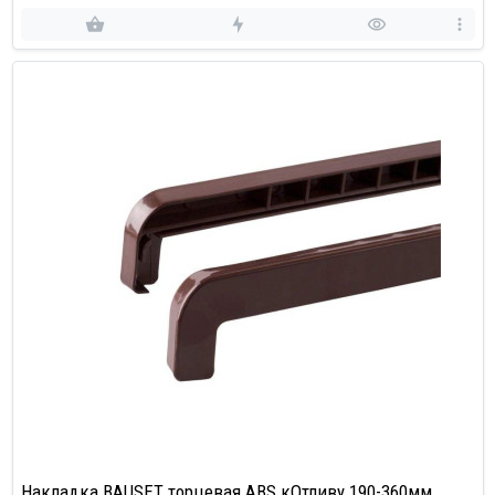
Накладка BAUSET торцевая ABS кОтливу 190-360мм