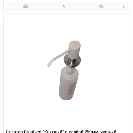
Дозатор GranFest "Круглый" с колбой 250мм, черный