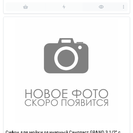
Сифон для мойки одинарный Санпласт GRAND 3 1/2" с