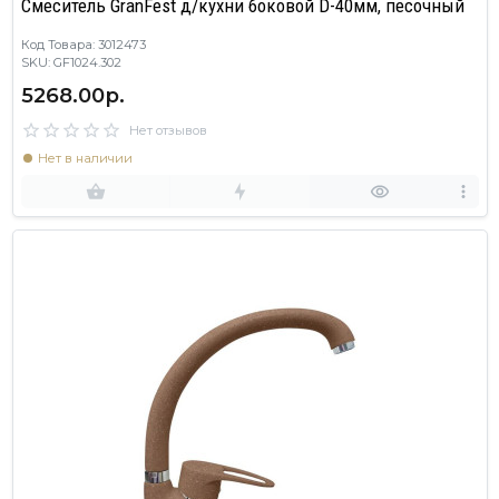
Смеситель GranFest д/кухни боковой D-40мм, песочный
Код Товара: 3012473
SKU: GF1024.302
5268.00р.
Нет отзывов
Нет в наличии