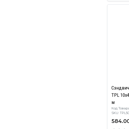
Сэндвич
TPL 10х
м
Код Товара
SKU: TPL
584.0