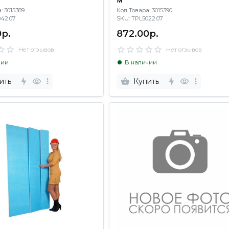
: 3015389
Код Товара: 3015390
5042.07
SKU: TPL5022.07
р.
872.00р.
Нет отзывов
Нет отзывов
чии
В наличии
ить
Купить