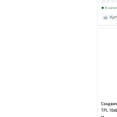
В нали
Куп
Сэндвич
TPL 10х
м