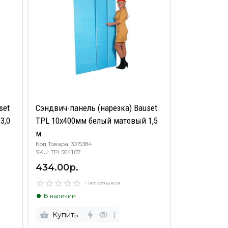
set
Сэндвич-панель (нарезка) Bauset
3,0
TPL 10х400мм белый матовый 1,5
м
Код Товара: 3015384
SKU: TPL5041.07
434.00р.
Нет отзывов
В наличии
Купить