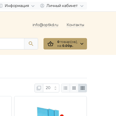
Информация
Личный кабинет
info@optkd.ru
Контакты
0
товар(ов),
на
0.00р.