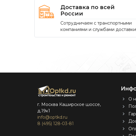
Доставка по всей
России
Сотрудничаем с транспортными
компаниями и службами доставки
Инфо
О н
г. Москва Каширское шоссе,
Пол
д.19к1
Гар
info@optkd.ru
Дос
8 (495) 128-03-81
Оп