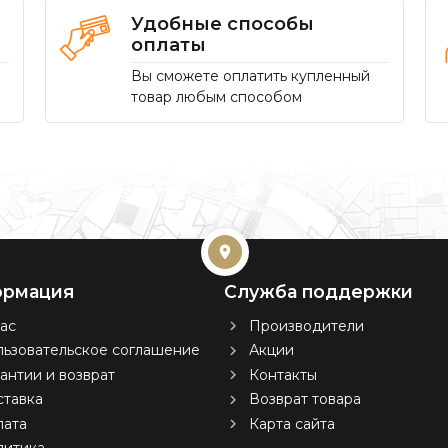
Удобные способы
оплаты
Вы сможете оплатить купленный
товар любым способом
рмация
Служба поддержки
ас
Производители
ьзовательское соглашение
Акции
антии и возврат
Контакты
тавка
Возврат товара
лата
Карта сайта