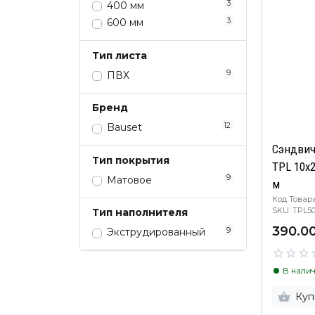
3
400 мм
3
600 мм
Тип листа
9
ПВХ
Бренд
12
Bauset
Сэндвич
Тип покрытия
TPL 10х
9
Матовое
м
Код Товара
SKU: TPL
Тип наполнителя
390.00
9
Экструдированный
В нали
Куп