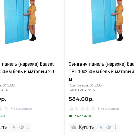
-панель (нарезка) Bauset
Сэндвич-панель (нарезка) Bau
250мм белый матовый 2,0
TPL 10х250мм белый матовый 
м
: 3015382
Код Товара: 3015383
5020.07
SKU: TPL5030.07
р.
584.00р.
Нет отзывов
Нет отзывов
чии
В наличии
ить
Купить