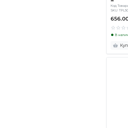
Код Товара
SKU: TPL
656.00
В нали
Куп