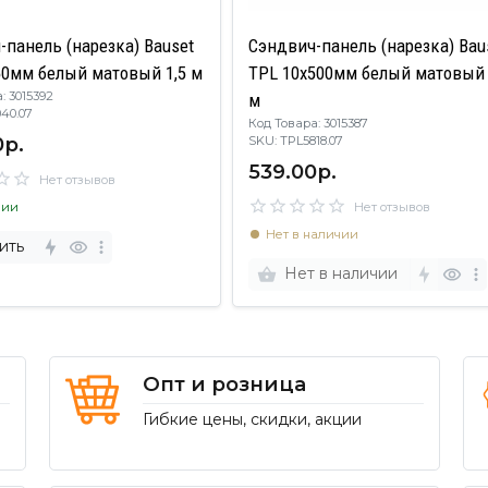
-панель (нарезка) Bauset
Сэндвич-панель (нарезка) Bau
50мм белый матовый 1,5 м
TPL 10х500мм белый матовый 
: 3015392
м
5040.07
Код Товара: 3015387
0р.
SKU: TPL5818.07
539.00р.
Нет отзывов
чии
Нет отзывов
Нет в наличии
ить
Нет в наличии
Опт и розница
Гибкие цены, скидки, акции