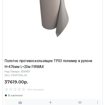
Полотно противоскользящее TP03 полимер в рулоне
H=476мм L=20м FIRMAX
Код Товара: 3010907
SKU: FRM7334.20
37619.00р.
Нет отзывов
В наличии