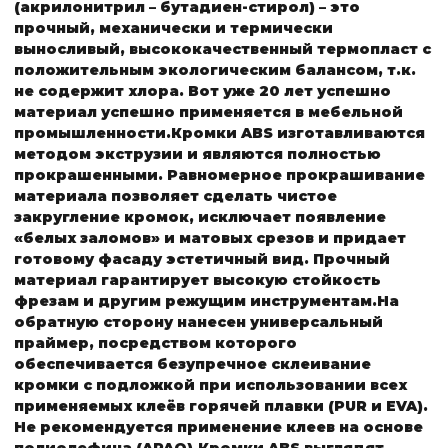
(акрилонитрил – бутадиен-стирол) – это
прочный, механически и термически
выносливый, высококачественный термопласт с
положительным экологическим балансом, т.к.
не содержит хлора. Вот уже 20 лет успешно
материал успешно применяется в мебельной
промышленности.
Кромки ABS
изготавливаются
методом экструзии и являются полностью
прокрашенными. Равномерное прокрашивание
материала позволяет сделать чистое
закругление кромок, исключает появление
«белых заломов» и матовых срезов и придает
готовому фасаду эстетичный вид.
Прочный
материал гарантирует высокую стойкость
фрезам и другим режущим инструментам.
На
обратную сторону нанесен универсальный
праймер, посредством которого
обеспечивается безупречное склеивание
кромки с подложкой при использовании всех
применяемых клеёв горячей плавки (PUR и EVA).
Не рекомендуется применение клеев на основе
полиолефина (APAO).
Кромки ABS выглядят