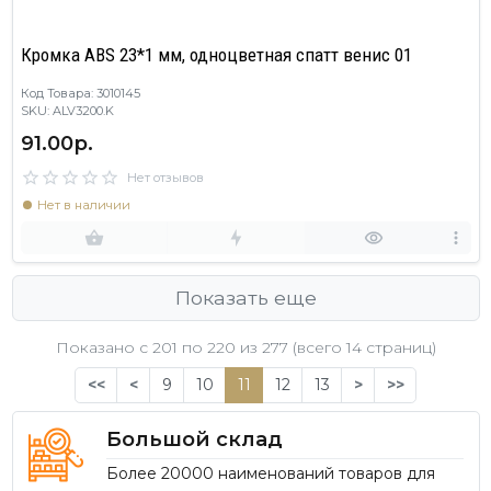
Кромка ABS 23*1 мм, одноцветная спатт венис 01
Код Товара: 3010145
SKU: ALV3200.K
91.00р.
Нет отзывов
Нет в наличии
Показать еще
Показано с 201 по
220
из 277 (всего 14 страниц)
<<
<
9
10
11
12
13
>
>>
Большой склад
Более 20000 наименований товаров для