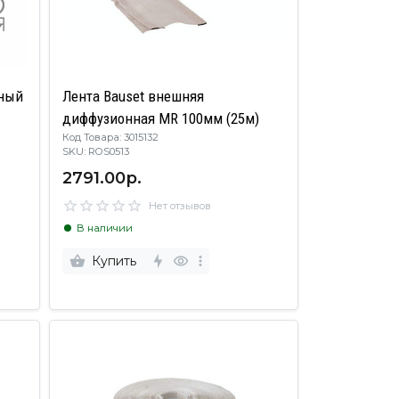
тный
Лента Bauset внешняя
т
диффузионная MR 100мм (25м)
Код Товара: 3015132
SKU: ROS0513
2791.00р.
Нет отзывов
В наличии
Купить