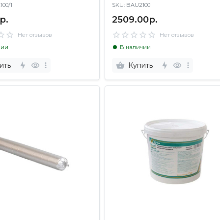
2100/1
SKU: BAU2100
р.
2509.00р.
Нет отзывов
Нет отзывов
чии
В наличии
ить
Купить