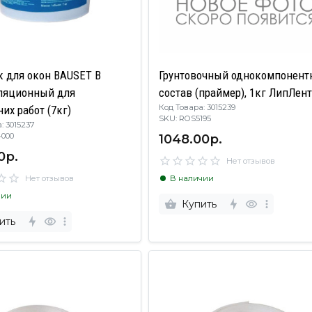
к для окон BAUSET B
Грунтовочный однокомпонен
ляционный для
состав (праймер), 1кг ЛипЛен
Код Товара: 3015239
их работ (7кг)
SKU: ROS5195
: 3015237
1048.00р.
U4000
0р.
Нет отзывов
Нет отзывов
В наличии
чии
Купить
ить