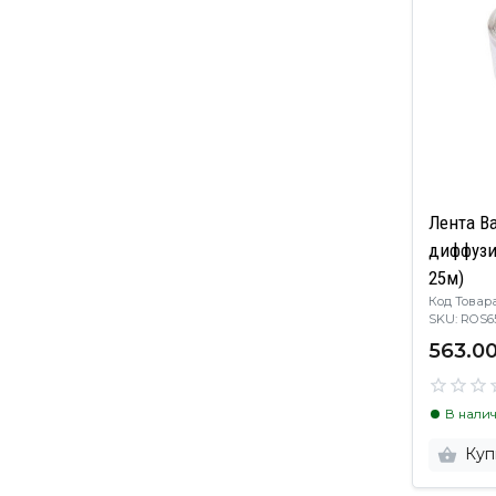
Лента B
диффузи
25м)
Код Товара
SKU: RO
563.00
В нали
Куп