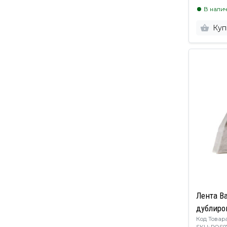
В нали
Куп
Лента B
дублиро
Код Товара
SKU: RO