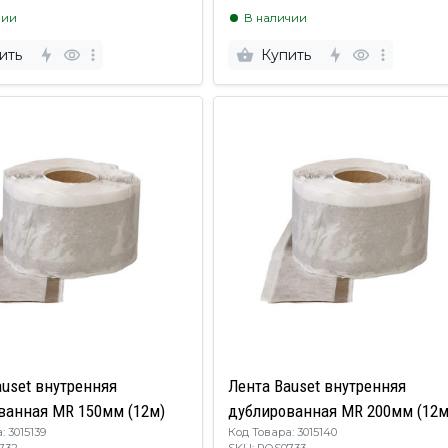
чии
В наличии
ить
Купить
auset внутренняя
Лента Bauset внутренняя
ванная MR 150мм (12м)
дублированная MR 200мм (12м
: 3015139
Код Товара: 3015140
S0732
SKU: ROS0733