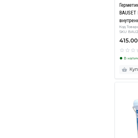
Гермети
BAUSET 
внутренн
Код Товара:
SKU: BAU
415.00
В нали
Куп