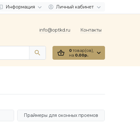
Информация
Личный кабинет
info@optkd.ru
Контакты
0
товар(ов),
на
0.00р.
Праймеры для оконных проемов