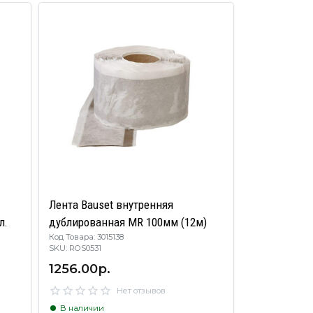
Лента Bauset внутренняя
л.
дублированная MR 100мм (12м)
Код Товара: 3015138
SKU: ROS0531
1256.00р.
Нет отзывов
В наличии