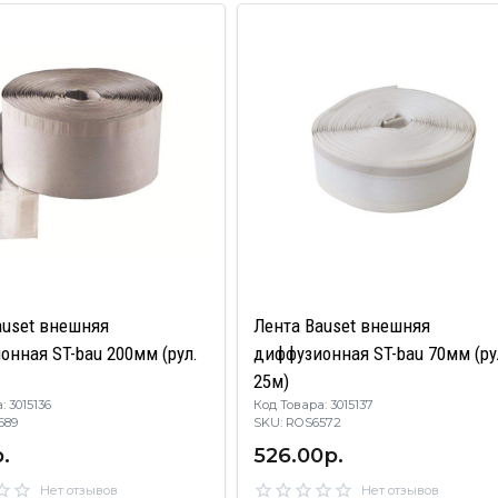
auset внешняя
Лента Bauset внешняя
онная ST-bau 200мм (рул.
диффузионная ST-bau 70мм (ру
25м)
: 3015136
Код Товара: 3015137
S6589
SKU: ROS6572
.
526.00р.
Нет отзывов
Нет отзывов