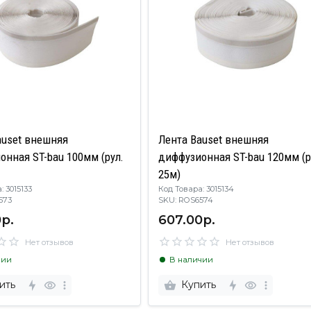
auset внешняя
Лента Bauset внешняя
онная ST-bau 100мм (рул.
диффузионная ST-bau 120мм (р
25м)
: 3015133
Код Товара: 3015134
S6573
SKU: ROS6574
р.
607.00р.
Нет отзывов
Нет отзывов
чии
В наличии
ить
Купить