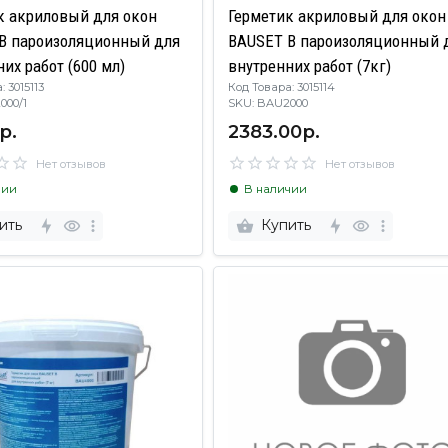
к акриловый для окон
Герметик акриловый для окон
B пароизоляционный для
BAUSET B пароизоляционный 
их работ (600 мл)
внутренних работ (7кг)
 3015113
Код Товара: 3015114
2000/1
SKU: BAU2000
р.
2383.00р.
Нет отзывов
Нет отзывов
чии
В наличии
ить
Купить