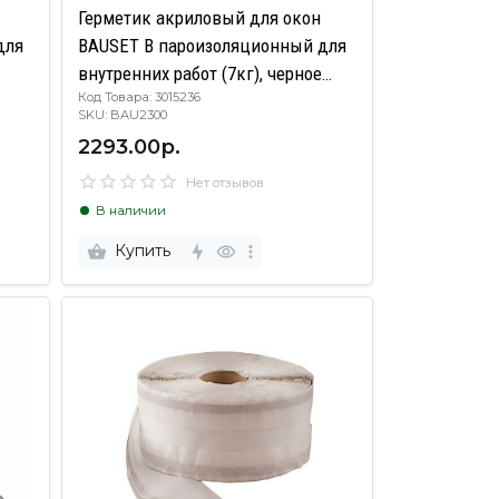
Герметик акриловый для окон
для
BAUSET B пароизоляционный для
внутренних работ (7кг), черное
Код Товара: 3015236
ведро
SKU: BAU2300
2293.00р.
Нет отзывов
В наличии
Купить