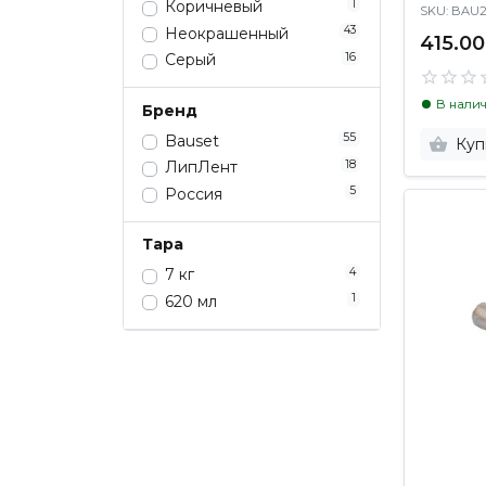
1
Коричневый
SKU: BAU
43
Неокрашенный
415.00
16
Серый
В нали
Бренд
55
Bauset
Куп
18
ЛипЛент
5
Россия
Тара
4
7 кг
1
620 мл