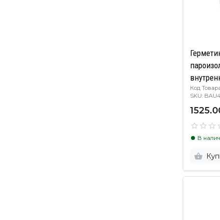
Гермети
пароизо
внутренн
Код Товара
SKU: BA
1525.0
В нали
Куп