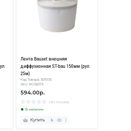
Лента Bauset внешняя
ул.
диффузионная ST-bau 150мм (рул.
25м)
Код Товара: 3015135
SKU: ROS6575
594.00р.
Нет отзывов
В наличии
Купить