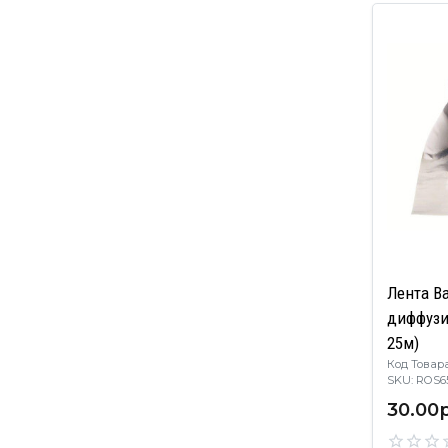
Лента B
диффузи
25м)
Код Товара
SKU: RO
30.00р