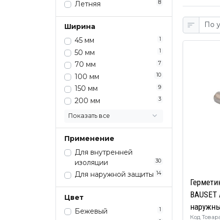
8
Летняя
Ширина
1
45 мм
1
50 мм
7
70 мм
10
100 мм
9
150 мм
3
200 мм
Показать все
Применение
Для внутренней
30
изоляции
14
Для наружной защиты
Гермети
BAUSET 
Цвет
наружных
1
Бежевый
Код Товара: