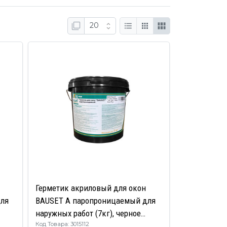
Герметик акриловый для окон
для
BAUSET A паропроницаемый для
наружных работ (7кг), черное
Код Товара: 3015112
ведро