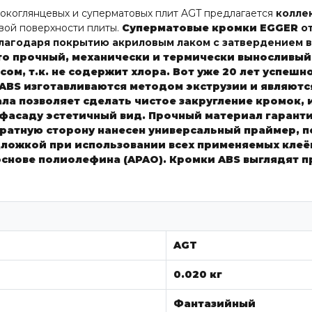
окоглянцевых и суперматовых плит AGT предлагается
колле
евой поверхности плиты.
Суперматовые кромки
EGGER
о
агодаря покрытию акриловым лаком с затвердением в
это прочный, механически и термически выносливый
м, т.к. не содержит хлора. Вот уже 20 лет успешн
ABS
изготавливаются методом экструзии и являют
а позволяет сделать чистое закругление кромок, 
 фасаду эстетичный вид.
Прочный материал гаранти
ратную сторону нанесен универсальный праймер, 
ложкой при использовании всех применяемых клеёв 
основе полиолефина (APAO).
Кромки ABS выглядят п
AGT
0.020 кг
Фантазийный