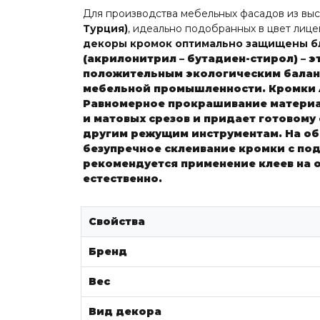
Для производства мебельных фасадов из выс
Турция)
, идеально подобранных в цвет лиц
декоры кромок оптимально защищены бл
(акрилонитрил – бутадиен-стирол) – 
положительным экологическим балансо
мебельной промышленности.
Кромки 
Равномерное прокрашивание материал
и матовых срезов и придает готовому
другим режущим инструментам.
На об
безупречное склеивание кромки с под
рекомендуется применение клеев на 
естественно.
Свойства
Бренд
Вес
Вид декора