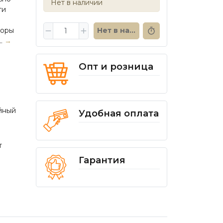
Нет в наличии
ти
коры
Нет в наличии
..
→
Опт и розница
йный
Удобная оплата
т
Гарантия