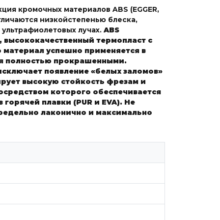
кция кромочных материалов ABS (EGGER,
тличаются низкойстепенью блеска,
 ультрафиолетовых лучах.
ABS
, высококачественный термопласт с
о материал успешно применяется в
ся полностью прокрашенными.
исключает появление «белых заломов»
рует высокую стойкость фрезам и
посредством которого обеспечивается
горячей плавки (PUR и EVA). Не
редельно лаконично и максимально