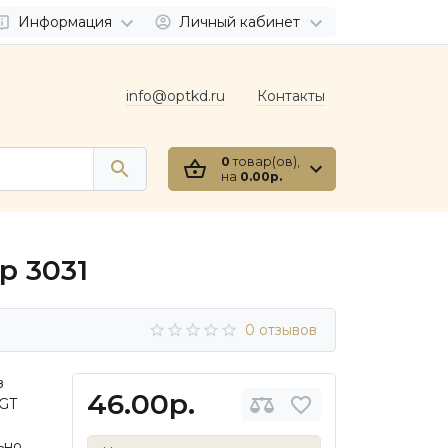
Информация
Личный кабинет
info@optkd.ru
Контакты
0
товар(ов),
на
0.00р.
р 3031
0 отзывов
з
46.00р.
AGT
ьно