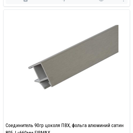
Соединитель 90гр цоколя ПВХ, фольга алюминий сатин
805, L=660мм FIRMAX