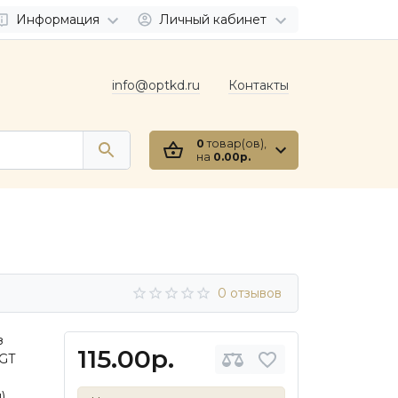
Информация
Личный кабинет
info@optkd.ru
Контакты
0
товар(ов),
на
0.00р.
0 отзывов
з
115.00р.
AGT
),