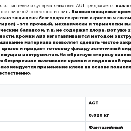
окоглянцевых и суперматовых плит AGT предлагается
колле
 цвет лицевой поверхности плиты.
Высокоглянцевые кром
ально защищены благодаря покрытию акриловым лаком
тирол) – это прочный, механически и термически 
еским балансом, т.к. не содержит хлора. Вот уже 
ности.
Кромки ABS
изготавливаются методом экстру
ивание материала позволяет сделать чистое закр
 срезов и придает готовому фасаду эстетичный ви
режущим инструментам.
На обратную сторону нанес
я безупречное склеивание кромки с подложкой пр
 рекомендуется применение клеев на основе полиол
естественно.
AGT
0.020 кг
Фантазийный