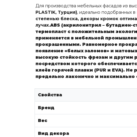
Для производства мебельных фасадов из выс
PLASTIK, Турция)
, идеально подобранных в
степенью блеска, декоры кромок оптим
лучах.
ABS
(акрилонитрил – бутадиен-с
термопласт с положительным экологич
применяется в мебельной промышлен
прокрашенными. Равномерное прокраш
появление «белых заломов» и матовых
высокую стойкость фрезам и другим 
посредством которого обеспечиваетс
клеёв горячей плавки (PUR и EVA). Не
предельно лаконично и максимально 
Свойства
Бренд
Вес
Вид декора