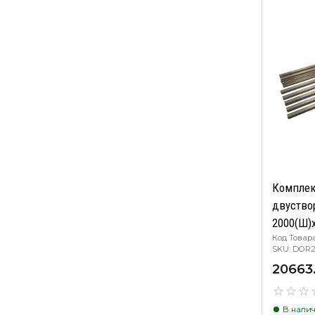
Комплек
двуство
2000(Ш)x
Код Товара
покраск
SKU: DO
комплек
20663
DOR2075B
стекло, 
без стек
В нали