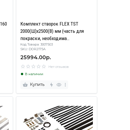
0160
Комплект створок FLEX TST
2000(Ш)x2500(В) мм (часть для
покраски, необходима
Код Товара: 3007503
комплектация артикулом
SKU: DOR2175A
DOR2175B), для заполнений -
25994.00р.
стекло, 8 мм, стеклопакет 22 мм,
без стекла, 8020228)
Нет отзывов
В наличии
Купить