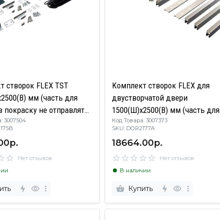
т створок FLEX TST
Комплект створок FLEX для
2500(В) мм (часть для
двустворчатой двери
в покраску не отправлять,
1500(Ш)х2500(В) мм (часть для
: 3007504
Код Товара: 3007373
има комплектация
покраски, необходима
R2175B
SKU: DOR2177A
 DOR2175A), для
комплектация артикулом
00р.
18664.00р.
ий - стекло, 8 мм,
DOR2177B), для заполнений -
кет 22 мм, без стекла, 80
стекло, 8 мм, стеклопакет 22 м
Нет отзывов
Нет отзывов
без стекла, 8020222
чии
В наличии
ить
Купить