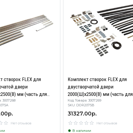
т створок FLEX для
Комплект створок FLEX для
рчатой двери
двустворчатой двери
2500(В) мм (часть для
2000(Ш)х2500(В) мм (часть для
: 3007268
Код Товара: 3007269
и, необходима
сборки, в покраску не отправл
R2075A
SKU: DOR2075B
тация артикулом
необходима комплектация
.00р.
31327.00р.
), для заполнений -
артикулом DOR2075A), для
8 мм, стеклопакет 22 мм,
заполнений - стекло, 8 мм,
Нет отзывов
Нет отзывов
ла, 8020216)
стеклопакет 22 мм, без стекла,
чии
В наличии