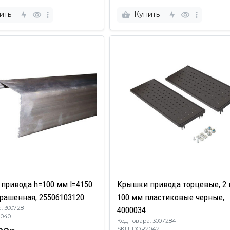
8020217)
ить
Купить
привода h=100 мм l=4150
Крышки привода торцевые, 2 
рашенная, 25506103120
100 мм пластиковые черные,
: 3007281
4000034
R2040
Код Товара: 3007284
SKU: DOR2042