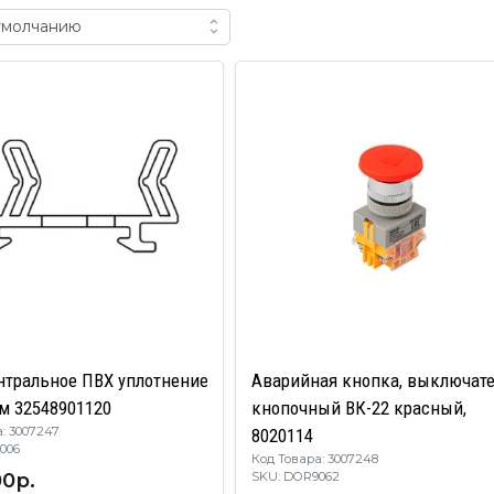
нтральное ПВХ уплотнение
Аварийная кнопка, выключат
м 32548901120
кнопочный ВК-22 красный,
: 3007247
8020114
R9006
Код Товара: 3007248
00р.
SKU: DOR9062