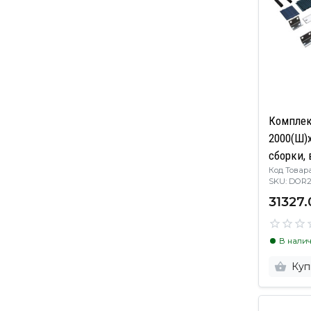
Комплек
2000(Ш)x
сборки, 
Код Товара
необход
SKU: DO
артикулом
31327.
заполнен
стеклопа
В нали
Куп