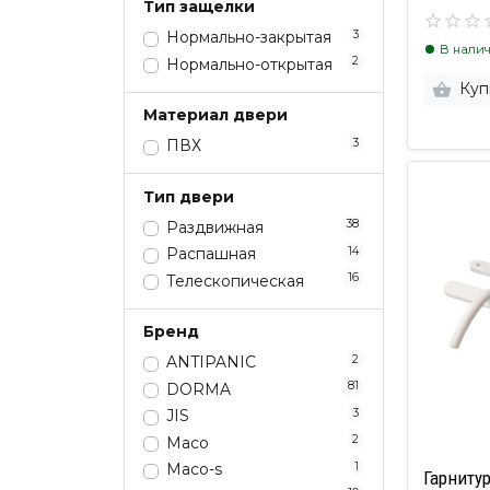
Тип защелки
3
Нормально-закрытая
В нали
2
Нормально-открытая
Куп
Материал двери
3
ПВХ
Тип двери
38
Раздвижная
14
Распашная
16
Телескопическая
Бренд
2
ANTIPANIC
81
DORMA
3
JIS
2
Maco
1
Maco-s
Гарниту