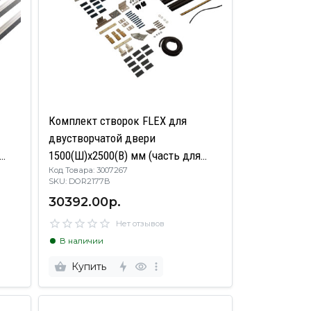
Комплект створок FLEX для
двустворчатой двери
1500(Ш)х2500(В) мм (часть для
Код Товара: 3007267
сборки, в покраску не отправлять,
SKU: DOR2177B
необходима комплектация
30392.00р.
артикулом DOR2177A), для
м,
заполнений - стекло, 8 мм,
Нет отзывов
стеклопакет 2
В наличии
Купить