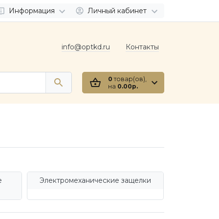
Информация
Личный кабинет
info@optkd.ru
Контакты
0
товар(ов),
на
0.00р.
е
Электромеханические защелки