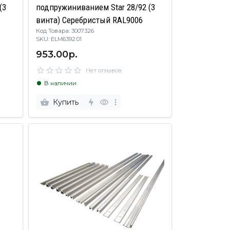
(3
подпружиниванием Star 28/92 (3
винта) Серебристый RAL9006
Код Товара: 3007326
SKU: ELM6392.01
953.00р.
Нет отзывов
В наличии
Купить