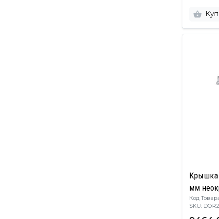
Куп
Крышка 
мм неок
Код Товара
SKU: DO