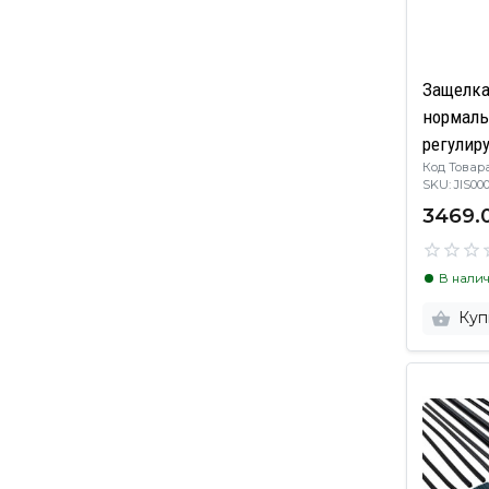
Защелка
нормаль
регулир
Код Товара
12В DC, 
SKU: JIS
3469.
В нали
Куп