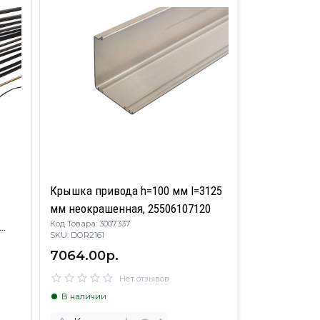
Крышка привода h=100 мм l=3125
мм неокрашенная, 25506107120
Код Товара: 3007337
SKU: DOR2161
ять,
7064.00р.
Нет отзывов
В наличии