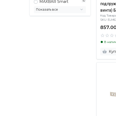
10
MAXBAR Smart
подпруж
Показать все
винта) 
Код Товара
SKU: ELM
857.00
В нали
Куп