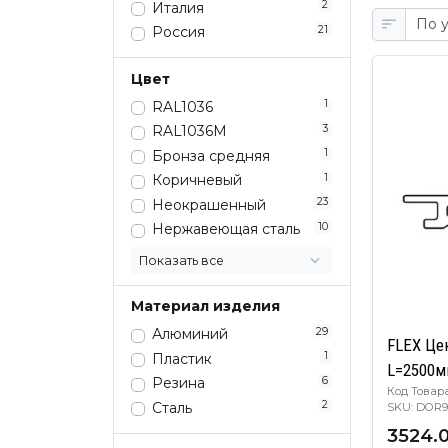
2
Италия
21
Россия
Цвет
1
RAL1036
3
RAL1036M
1
Бронза средняя
1
Коричневый
23
Неокрашенный
10
Нержавеющая сталь
Показать все
Материал изделия
29
Алюминий
FLEX Це
1
Пластик
L=2500м
6
Резина
Код Товара
2
Сталь
SKU: DO
3524.