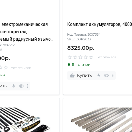
 электромеханическая
Комплект аккумуляторов, 400
но-открытая,
Код Товара: 3007334
уемый радиусный язычок,
SKU: DOR2033
: 3007263
ответная планка, 1411 RT
8325.00р.
0005
00р.
Нет отзывов
В наличии
Нет отзывов
Купить
чии
ить