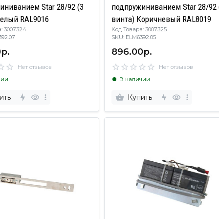
иниванием Star 28/92 (3
подпружиниванием Star 28/92 
Белый RAL9016
винта) Коричневый RAL8019
: 3007324
Код Товара: 3007325
6392.07
SKU: ELM6392.05
р.
896.00р.
Нет отзывов
Нет отзывов
чии
В наличии
ить
Купить