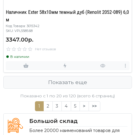
Наличник Exter 58х10мм темный дуб (Renolit 2052-089) 6,0
м
Код Товара: 3015342
SKU: VPL5585.68
3347.00р.
Нет отзывов
В наличии
Показать еще
Показано с 1 по
20
из 120 (всего 6 страниц)
1
2
3
4
5
>
>>
Большой склад
Более 20000 наименований товаров для