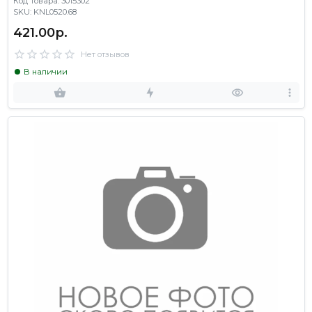
Код Товара: 3015302
SKU: KNL0520.68
421.00р.
Нет отзывов
В наличии