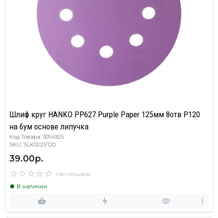
Шлиф круг HANKO PP627 Purple Paper 125мм 8отв Р120
на бум основе липучка
Код Товара: 3014925
SKU: SLK0221/120
39.00р.
Нет отзывов
В наличии