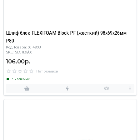
Шлиф блок FLEXIFOAM Block PF (жесткий) 98x69x26мм
P80
Код Товара: 3014908
SKU: SLG1131/80
106.00р.
Нет отзывов
В наличии