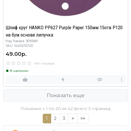
Шлиф круг HANKO PP627 Purple Paper 150мм 15отв Р120
на бум основе липучка
Код Товара: 3015069
SKU: SLK0251/120
49.00р.
Нет отзывов
В наличии
Показать еще
Показано с 1 по
20
из 42 (всего 3 страниц)
1
2
3
>
>>