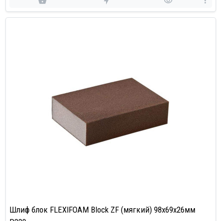
Шлиф блок FLEXIFOAM Block ZF (мягкий) 98x69x26мм