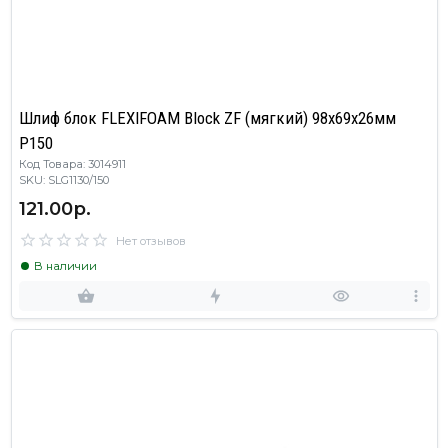
Шлиф блок FLEXIFOAM Block ZF (мягкий) 98x69x26мм
P150
Код Товара: 3014911
SKU: SLG1130/150
121.00р.
Нет отзывов
В наличии