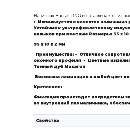
Наличник Bauset RNG изготавливается из 
• Используется в качестве наличник
Устойчив к ультрафиолетовому излуч
навыков при монтаже
Размеры:
35 х 10
95 х 10 х 2 мм
Преимущества:
• Отличное сопротив
оконного профиля
• Цветные издели
Темный дуб
Махагон
Возможна ламинация в любой цвет по 
Крепление:
Фиксация происходит посредством защ
во внутренний паз наличника, обеспе
Свойства