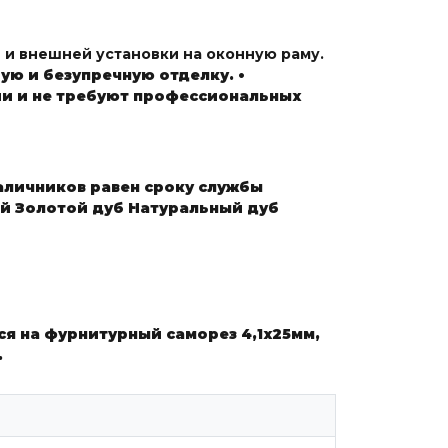
 и внешней установки на оконную раму.
рую и безупречную отделку.
•
ии и не требуют профессиональных
аличников равен сроку службы
ый
Золотой дуб
Натуральный дуб
я на фурнитурный саморез 4,1х25мм,
.