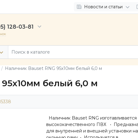
Новости и статьи
5) 128-03-81
онок
Наличник Bauset RNG 95х10мм белый 6,0 м
95х10мм белый 6,0 м
15338
Наличник Bauset RNG изготавливается 
высококачественного ПВХ • Предназн
для внутренней и внешней установки на
оконную раму. • Используется в