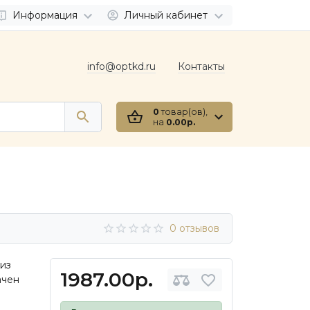
Информация
Личный кабинет
info@optkd.ru
Контакты
0
товар(ов),
на
0.00р.
0 отзывов
из
1987.00р.
ачен