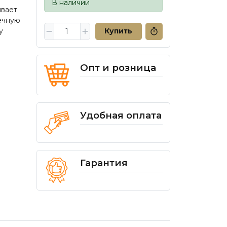
В наличии
ывает
ечную
у
Купить
Опт и розница
Удобная оплата
Гарантия