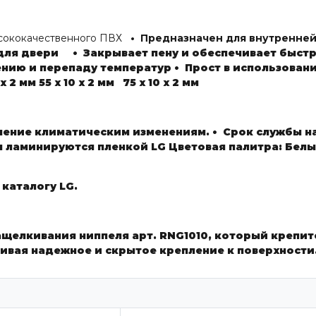
высококачественного ПВХ
• Предназначен для внутренней
а для двери
• Закрывает пену и обеспечивает быст
ению и перепаду температур
• Прост в использован
 х 2 мм
55 х 10 х 2 мм
75 х 10 х 2 мм
ление климатическим изменениям.
• Срок службы н
я ламинируются пленкой LG
Цветовая палитра:
Бел
каталогу LG.
елкивания ниппеля арт. RNG1010, который крепитс
чивая надежное и скрытое крепление к поверхности