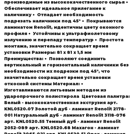
производимые из высококачественного сырья
•
Обеспечивает идеальное прилегание к
наличнику
• Отпадает необходимость
подрезать наличники под 45°
• Покрываются
ламинатом Renolit, идентичны цвету оконного
профиля
• Устойчивы к ультрафиолетовому
излучению и перепаду температур
• Простота
монтажа, значительно сокращает время
установки
Размеры:
81 х 81 х 1,5 мм
Преимущества:
• Позволяют соединить
вертикальный и горизонтальный наличники без
необходимости их подрезки под 45°, что
значительно сокращает время установки
откосной системы
Материал:
•
Изготавливаются литьевым методом из
ударопрочного полистирола
Цветовая палитра:
Белый - высококачественная экструзия
арт.
KNL0520.07
Золотой дуб - ламинат Renolit 2178-
001
Натуральный дуб - ламинат Renolit 3118-076
арт. KNL0520.55
Темный дуб - ламинат Renolit
2052-089
арт. KNL0520.68
Махагон - ламинат
Renolit 2065-021
арт. KNL0520.51
Орех - ламинат