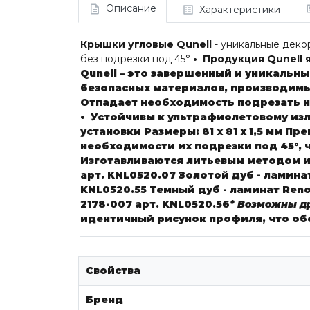
Описание
Характеристики
Крышки угловые Qunell
- уникальные деко
без подрезки под 45°
• Продукция Qunell 
Qunell – это завершенный и уникальн
безопасных материалов, производимы
Отпадает необходимость подрезать н
• Устойчивы к ультрафиолетовому из
установки
Размеры:
81 х 81 х 1,5 мм
Пре
необходимости их подрезки под 45°, 
Изготавливаются литьевым методом 
арт. KNL0520.07
Золотой дуб - ламинат
KNL0520.55
Темный дуб - ламинат Reno
2178-007
арт. KNL0520.56
* Возможны др
идентичный рисунок профиля, что об
Свойства
Бренд