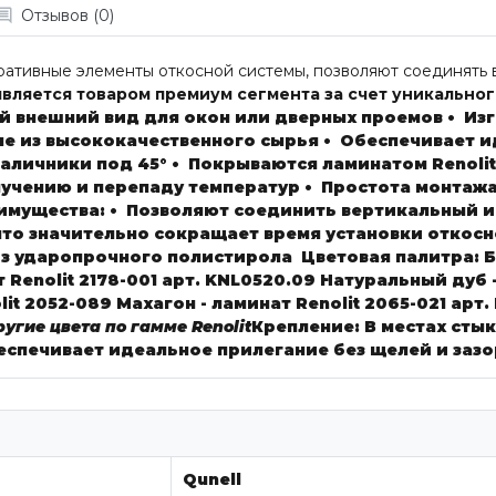
Отзывов (0)
ративные элементы откосной системы, позволяют соединять 
является товаром премиум сегмента за счет уникально
ый внешний вид для окон или дверных проемов
• Из
е из высококачественного сырья
• Обеспечивает и
аличники под 45°
• Покрываются ламинатом Renoli
лучению и перепаду температур
• Простота монтажа
имущества:
• Позволяют соединить вертикальный и
что значительно сокращает время установки откос
из ударопрочного полистирола
Цветовая палитра:
Б
 Renolit 2178-001
арт. KNL0520.09
Натуральный дуб -
lit 2052-089
Махагон - ламинат Renolit 2065-021
арт.
угие цвета по гамме Renolit
Крепление:
В местах сты
еспечивает идеальное прилегание без щелей и заз
Qunell