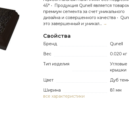
45° • Продукция Qunell является товаро
премиум сегмента за счет уникального
дизайна и совершенного качества • Qune
это завершенный и уникал...
→
Свойства
Бренд
Qunell
Вес
0.020 кг
Тип изделия
Угловые
крышки
Цвет
Дуб тем
Ширина
81 мм
все характеристики