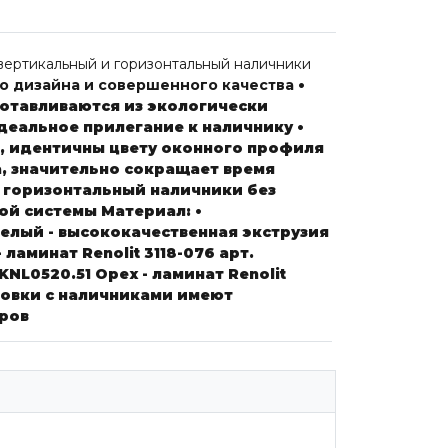
вертикальный и горизонтальный наличники
го дизайна и совершенного качества
•
готавливаются из экологически
деальное прилегание к наличнику
•
t, идентичны цвету оконного профиля
, значительно сокращает время
 горизонтальный наличники без
ной системы
Материал:
•
елый - высококачественная экструзия
 ламинат Renolit 3118-076
арт.
 KNL0520.51
Орех - ламинат Renolit
ковки с наличниками имеют
оров