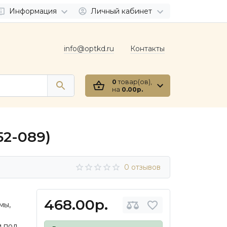
Информация
Личный кабинет
info@optkd.ru
Контакты
0
товар(ов),
на
0.00р.
52-089)
0 отзывов
468.00р.
мы,
и под