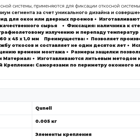
сной системы, применяются для фиксации откосной систем
миум сегмента за счет уникального дизайна и соверше
ид для окон или дверных проемов
• Изготавливают
окачественного сырья
• Фиксация: наличника к сте
ьтрафиолетовому излучению и перепаду температур
60 х 45 х 1,0 мм
Преимущества:
• Позволяет произв
ужбу откосов и составляет не один десяток лет
• Ис
ащению времени монтажа
• Размеры защелки позвол
мм
Материал:
• Изготавливаются литьевым методом 
ый
Крепление:
Саморезами по периметру оконного ил
Qunell
0.005 кг
Элементы крепления