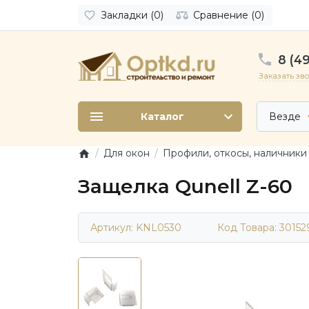
Закладки (0)
Сравнение (0)
8 (49
Заказать зв
Каталог
Везде
Для окон
Профили, откосы, наличники
Защелка Qunell Z-60
Артикул: KNL0530
Код Товара:
30152