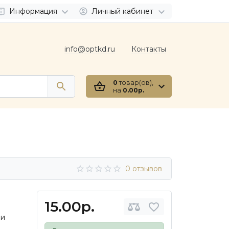
Информация
Личный кабинет
info@optkd.ru
Контакты
0
товар(ов),
на
0.00р.
0 отзывов
15.00р.
 и