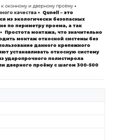
ы к оконному и дверному проёму
•
нного качества
• Qunell – это
ся из экологически безопасных
не по периметру проема, а так
• Простота монтажа, что значительно
одить монтаж откосной системы без
пользование данного крепежного
яют устанавливать откосную систему
из ударопрочного полистирола
и дверного проёму с шагом 300-500