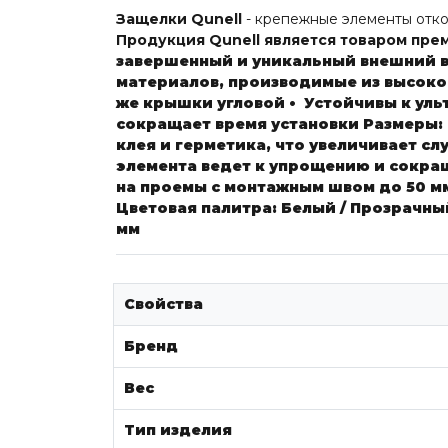
Защелки Qunell
- крепежные элементы отко
Продукция Qunell является товаром пре
завершенный и уникальный внешний в
материалов, производимые из высок
же крышки угловой
• Устойчивы к ул
сокращает время установки
Размеры:
клея и герметика, что увеличивает сл
элемента ведет к упрощению и сокр
на проемы с монтажным швом до 50 
Цветовая палитра:
Белый / Прозрачн
мм
Свойства
Бренд
Вес
Тип изделия