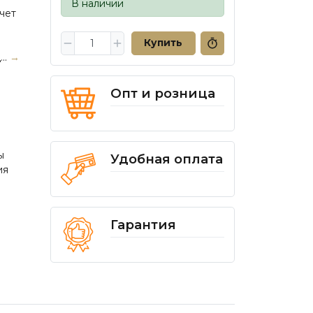
В наличии
чет
Купить
..
→
Опт и розница
ы
Удобная оплата
ия
Гарантия