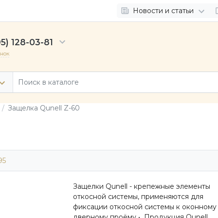
Новости и статьи
5) 128-03-81
онок
Защелка Qunell Z-60
95
Защелки Qunell - крепежные элементы
откосной системы, применяются для
фиксации откосной системы к оконному
дверному проёму • Продукция Qunell