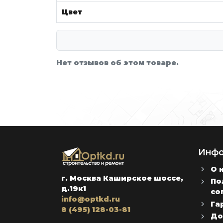
Цвет
Нет отзывов об этом товаре.
Инфо
О 
г. Москва Каширское шоссе,
По
д.19к1
со
info@optkd.ru
Га
8 (495) 128-03-81
До