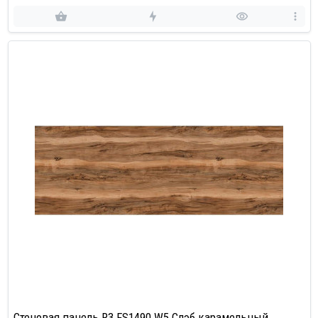
Стеновая панель R3 FS1490 W5 Слэб карамельный