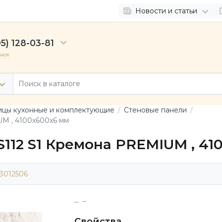
Новости и статьи
5) 128-03-81
онок
цы кухонные и комплектующие
Стеновые панели
UM , 4100х600х6 мм
S112 S1 Кремона PREMIUM , 41
3012506
...
→
Свойства