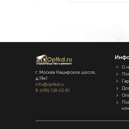
Инфо
О н
г. Москва Каширское шоссе,
Пол
д.19к1
Гар
info@optkd.ru
Дос
8 (495) 128-03-81
Оп
По
ко