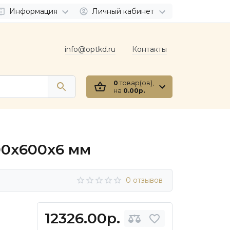
Информация
Личный кабинет
info@optkd.ru
Контакты
0
товар(ов),
на
0.00р.
00х600х6 мм
0 отзывов
12326.00р.