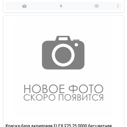
Краска-база акриловая FLEX F25.25.0000 бесцветная