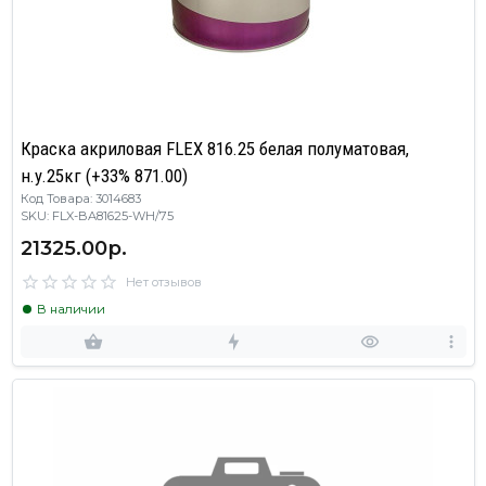
Краска акриловая FLEX 816.25 белая полуматовая,
н.у.25кг (+33% 871.00)
Код Товара: 3014683
SKU: FLX-BA81625-WH/75
21325.00р.
Нет отзывов
В наличии