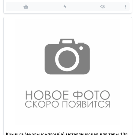
Крышка (+кольцо+пломба) металлическая для тары 10л