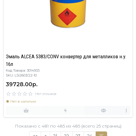
Эмаль ALCEA 5383/CONV конвертер для металликов н.у.
16л
Код Товара: 3014933
SKU: LSI2603/22-10
39728.00р.
Нет отзывов
Нет в наличии
Показано с 481 по
485
из 485 (всего 25 страниц)