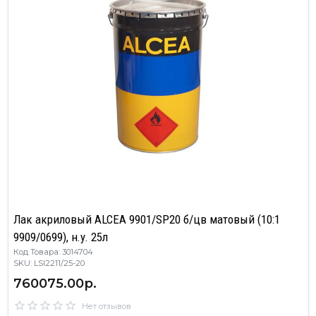
Лак акриловый ALCEA 9901/SP20 б/цв матовый (10:1
9909/0699), н.у. 25л
Код Товара: 3014704
SKU: LSI2211/25-20
760075.00р.
Нет отзывов