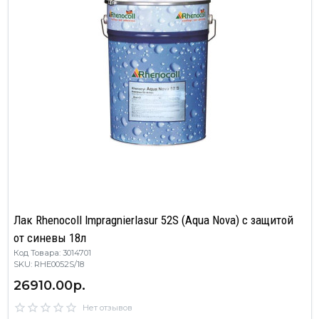
Лак Rhenocoll Impragnierlasur 52S (Aqua Nova) c защитой
от синевы 18л
Код Товара: 3014701
SKU: RHE0052S/18
26910.00р.
Нет отзывов