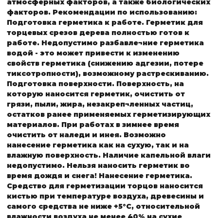
атмосферных факторов, а также биологических
факторов.
Рекомендации по использованию:
Подготовка герметика к работе.
Герметик для
торцевых срезов дерева полностью готов к
работе. Недопустимо разбавле¬ние герметика
водой - это может привести к изменению
свойств герметика (снижению адгезии, потере
тиксотропности), возможному растрескиванию.
Подготовка поверхности.
Поверхность, на
которую наносится герметик, очистить от
грязи, пыли, жира, незакреп¬ленных частиц,
остатков ранее применяемых герметизирующих
материалов. При работах в зимнее время
очистить от наледи и инея. Возможно
нанесение герметика как на сухую, так и на
влажную поверхность. Наличие капельной влаги
недопустимо. Нельзя наносить герметик во
время дождя и снега!
Нанесение герметика.
Средство для герметизации торцов наносится
кистью при температуре воздуха, древесины и
самого средства не ниже +5°С, относительной
влажности воздуха не менее 40% на сухие