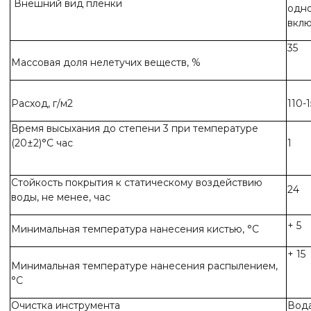
Внешний вид пленки
одно
вкл
35
Массовая доля нелетучих веществ, %
Расход, г/м2
110-
Время высыхания до степени 3 при температуре
(20±2)°С час
1
Стойкость покрытия к статическому воздействию
24
воды, не менее, час
+ 5
Минимальная температура нанесения кистью, °С
+ 15
Минимальная температуре нанесения распылением,
°С
Очистка инструмента
Вод