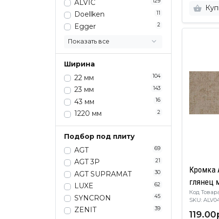
129
ALVIC
Куп
11
Doellken
2
Egger
Показать все
Ширина
104
22 мм
143
23 мм
16
43 мм
2
1220 мм
Подбор под плиту
69
AGT
21
AGT 3P
Кромка 
30
AGT SUPRAMAT
глянец 
62
LUXE
Код Товара
45
SYNCRON
SKU: AL
39
ZENIT
119.00