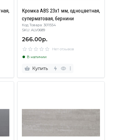
ная,
Кромка ABS 23х1 мм, одноцветная,
суперматовая, бернини
Код Товара: 3011554
SKU: ALV0689
266.00р.
Нет отзывов
В наличии
Купить