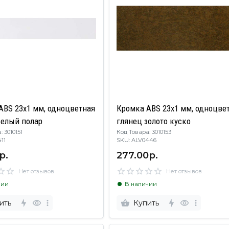
ABS 23х1 мм, одноцветная
Кромка ABS 23х1 мм, одноцве
белый полар
глянец золото куско
 3010151
Код Товара: 3010153
0411
SKU: ALV0446
р.
277.00р.
Нет отзывов
Нет отзывов
чии
В наличии
ить
Купить