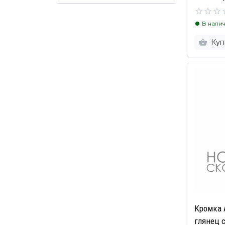
В нали
Куп
Кромка 
глянец 