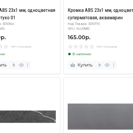
ABS 23х1 мм, одноцветная
Кромка ABS 23х1 мм, одноцвет
туко 01
суперматовая, аквамарин
: 3010164
Код Товара: 3010170
V0465
SKU: ALV0682
р.
165.00р.
Нет отзывов
Нет отзывов
чии
В наличии
ить
Купить