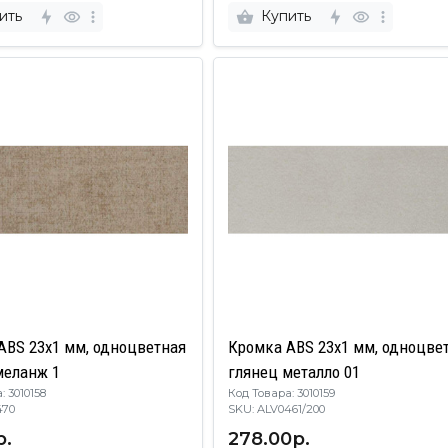
ить
Купить
ABS 23х1 мм, одноцветная
Кромка ABS 23х1 мм, одноцве
меланж 1
глянец металло 01
: 3010158
Код Товара: 3010159
V0470
SKU: ALV0461/200
р.
278.00р.