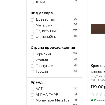
2
18 мм
Вид декора
30
Древесный
26
Металлик
107
Однотонный
103
Фантазийный
Страна происхождения
154
Германия
20
Италия
Кромка 
28
Португалия
глянец 
62
Турция
Код Товара
SKU: AL
Бренд
119.00
35
AGT
12
ALPHA-TAPE
11
Alpha-Tape Metallica
В нали