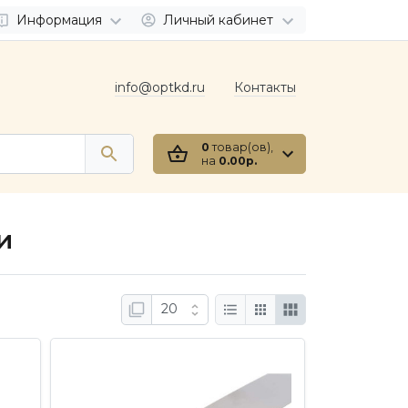
Информация
Личный кабинет
info@optkd.ru
Контакты
0
товар(ов),
на
0.00р.
и