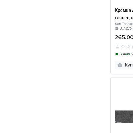
Кромка 
глянец с
Код Товара
SKU: AL
265.00
В нали
Куп