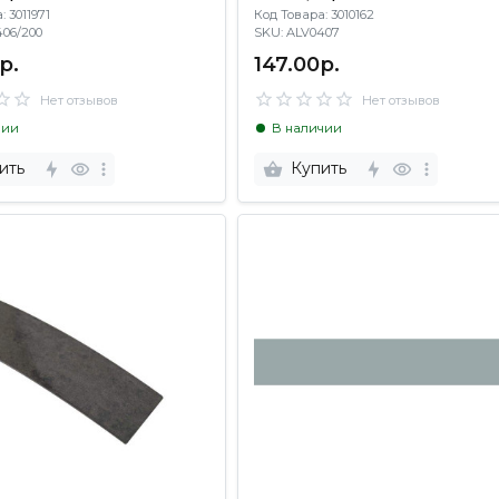
 3011971
Код Товара: 3010162
0406/200
SKU: ALV0407
р.
147.00р.
Нет отзывов
Нет отзывов
чии
В наличии
ить
Купить