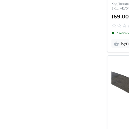
Код Товара:
SKU: ALV
169.00
В нали
Куп