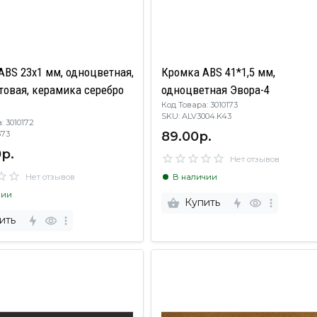
ABS 23х1 мм, одноцветная,
Кромка ABS 41*1,5 мм,
товая, керамика серебро
одноцветная Эвора-4
Код Товара: 3010173
SKU: ALV3004.K43
: 3010172
89.00р.
V0673
р.
Нет отзывов
Нет отзывов
В наличии
чии
Купить
ить