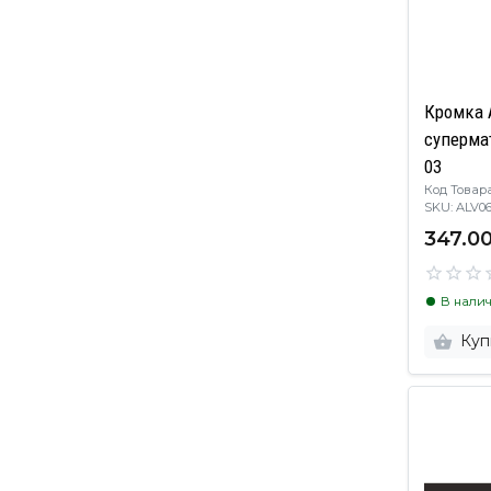
Кромка 
суперма
03
Код Товара
SKU: AL
347.00
В нали
Куп