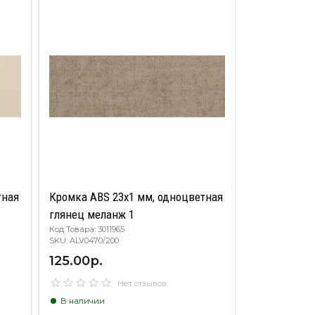
тная
Кромка ABS 23х1 мм, одноцветная
глянец меланж 1
Код Товара: 3011965
SKU: ALV0470/200
125.00р.
Нет отзывов
В наличии