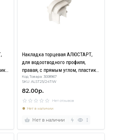
,
Накладка торцевая АЛЮСТАРТ,
для водоотводного профиля,
ик,
правая, с прямым углом, пластик,
Код Товара: 3008967
белый
SKU: ALST25/24TIW
82.00р.
Нет отзывов
Нет в наличии
Нет в наличии