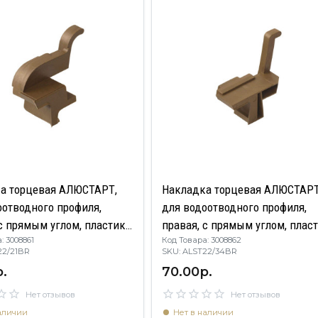
а торцевая АЛЮСТАРТ,
Накладка торцевая АЛЮСТАРТ
оотводного профиля,
для водоотводного профиля,
с прямым углом, пластик,
правая, с прямым углом, пласт
: 3008861
Код Товара: 3008862
бронза
22/21BR
SKU: ALST22/34BR
.
70.00р.
Нет отзывов
Нет отзывов
аличии
Нет в наличии