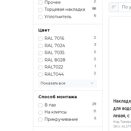
2
Прочее
88
Торцевая накладка
6
Уплотнитель
Цвет
2
RAL 7016
3
RAL 7024
2
RAL 7035
2
RAL 8028
1
RAL7022
2
RAL7044
Показать все
Способ монтажа
Накладк
29
В паз
для вод
11
На клипсы
левая, с
5
Прикручивание
Код Товара
темная 
SKU: ALST