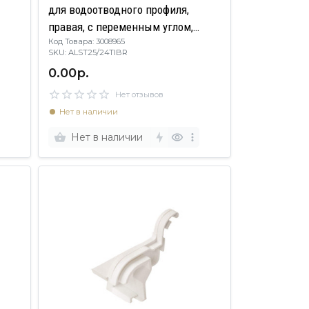
для водоотводного профиля,
правая, с переменным углом,
Код Товара: 3008965
пластик, бронза
SKU: ALST25/24TIBR
0.00р.
Нет отзывов
Нет в наличии
Нет в наличии