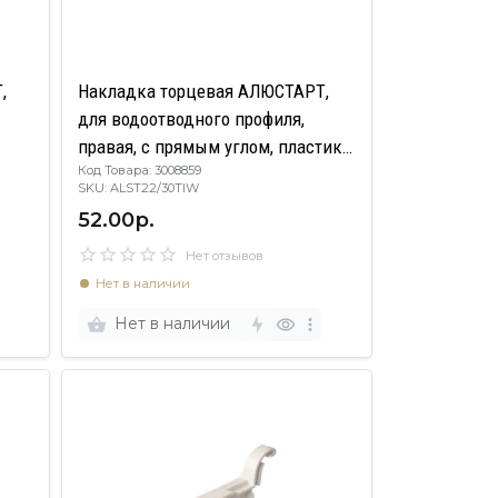
,
Накладка торцевая АЛЮСТАРТ,
для водоотводного профиля,
правая, с прямым углом, пластик,
Код Товара: 3008859
белый
SKU: ALST22/30TIW
52.00р.
Нет отзывов
Нет в наличии
Нет в наличии