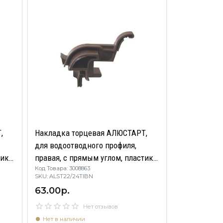
,
Накладка торцевая АЛЮСТАРТ,
для водоотводного профиля,
ик,
правая, с прямым углом, пластик,
Код Товара: 3008863
коричневый
SKU: ALST22/24TIBN
63.00р.
Нет отзывов
Нет в наличии