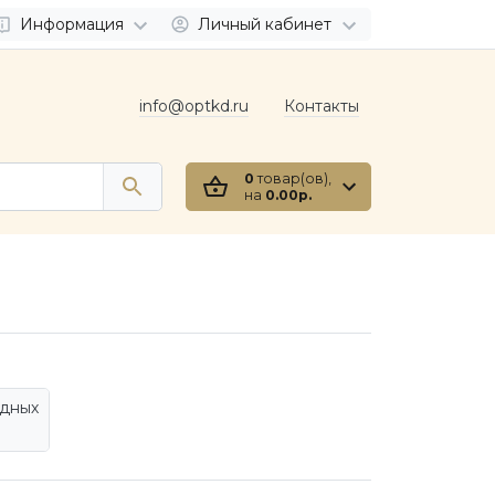
Информация
Личный кабинет
info@optkd.ru
Контакты
0
товар(ов),
на
0.00р.
одных