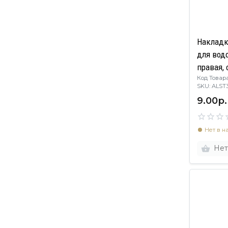
Накладк
для вод
правая,
Код Товара
пластик
SKU: ALST
9.00р.
Нет в н
Нет