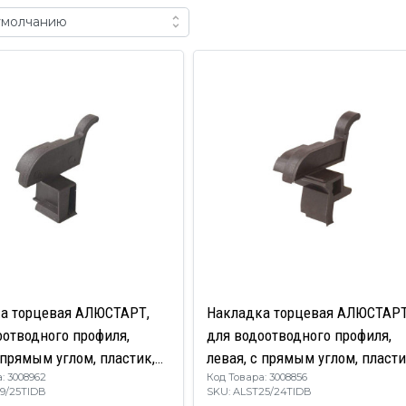
а торцевая АЛЮСТАРТ,
Накладка торцевая АЛЮСТАРТ
оотводного профиля,
для водоотводного профиля,
 прямым углом, пластик,
левая, с прямым углом, пласти
: 3008962
Код Товара: 3008856
бронза
темная бронза
19/25TIDB
SKU: ALST25/24TIDB