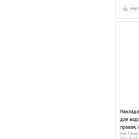
Нет
Накладк
для вод
правая, 
Код Товара
серый
SKU: ALST