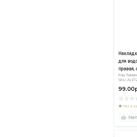
Накладк
для вод
правая, 
Код Товара
белый
SKU: ALST
99.00р
Нет в н
Нет