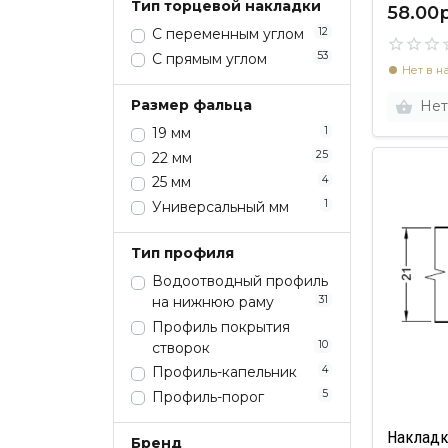
Тип торцевой накладки
58.00р
12
С переменным углом
53
С прямым углом
Нет в н
Размер фальца
Нет
1
19 мм
25
22 мм
4
25 мм
1
Универсальный мм
Тип профиля
Водоотводный профиль
31
на нижнюю раму
Профиль покрытия
10
створок
4
Профиль-капельник
5
Профиль-порог
Накладк
Бренд