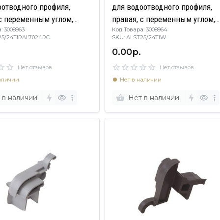
оотводного профиля,
для водоотводного профиля,
 с переменным углом,
правая, с переменным углом,
: 3008963
Код Товара: 3008964
 RAL 7024
пластик, белый
T25/24TIRAL7024RC
SKU: ALST25/24TIW
0.00р.
Нет отзывов
Нет отзывов
аличии
Нет в наличии
 в наличии
Нет в наличии