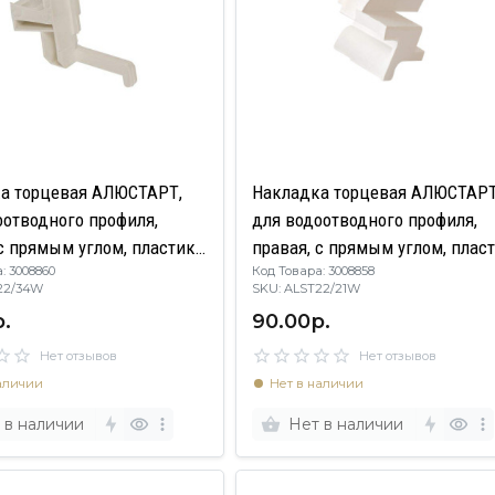
а торцевая АЛЮСТАРТ,
Накладка торцевая АЛЮСТАРТ
оотводного профиля,
для водоотводного профиля,
с прямым углом, пластик,
правая, с прямым углом, пласт
: 3008860
Код Товара: 3008858
белый
22/34W
SKU: ALST22/21W
.
90.00р.
Нет отзывов
Нет отзывов
аличии
Нет в наличии
 в наличии
Нет в наличии