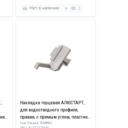
Нет в наличии
,
Накладка торцевая АЛЮСТАРТ,
для водоотводного профиля,
ик,
правая, с прямым углом, пластик,
Код Товара: 3008865
серый
SKU: ALST22/34AL