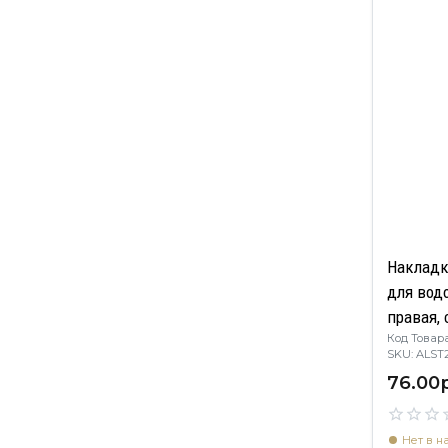
Накладк
для вод
правая, 
Код Товара
бронза
SKU: ALST
76.00р
Нет в н