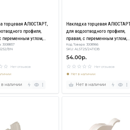
а торцевая АЛЮСТАРТ,
Накладка торцевая АЛЮСТАРТ
оотводного профиля,
для водоотводного профиля,
 с переменным углом,
правая, с переменным углом,
: 3008857
Код Товара: 3008966
, серый
пластик, темная бронза
3252/BN
SKU: ALST25/24TIDB
54.00р.
Нет отзывов
Нет отзывов
аличии
Нет в наличии
 в наличии
Нет в наличии