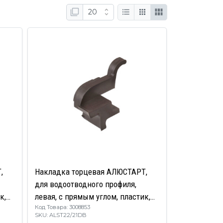
,
Накладка торцевая АЛЮСТАРТ,
для водоотводного профиля,
к,
левая, с прямым углом, пластик,
Код Товара: 3008853
темная бронза
SKU: ALST22/21DB