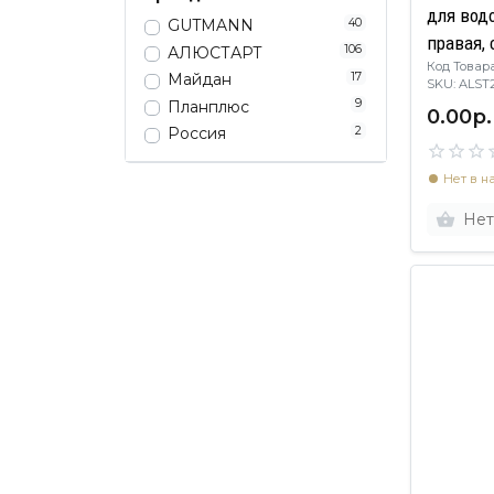
для вод
40
GUTMANN
правая,
106
АЛЮСТАРТ
Код Товара
пластик,
17
Майдан
SKU: ALS
9
Планплюс
0.00р.
2
Россия
Нет в н
Нет