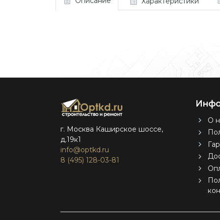
Описание
Характеристики
Инфо
О н
г. Москва Каширское шоссе,
Пол
д.19к1
Гар
info@optkd.ru
Дос
8 (495) 128-03-81
Оп
По
ко