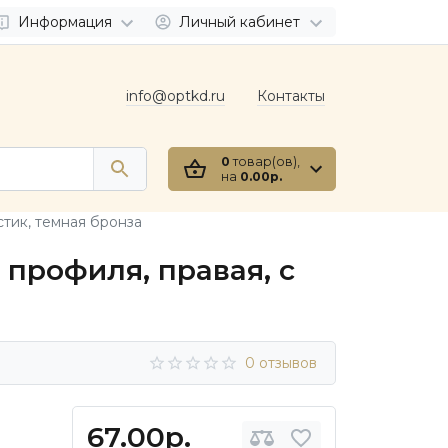
Информация
Личный кабинет
info@optkd.ru
Контакты
0
товар(ов),
на
0.00р.
тик, темная бронза
профиля, правая, с
0 отзывов
67.00р.