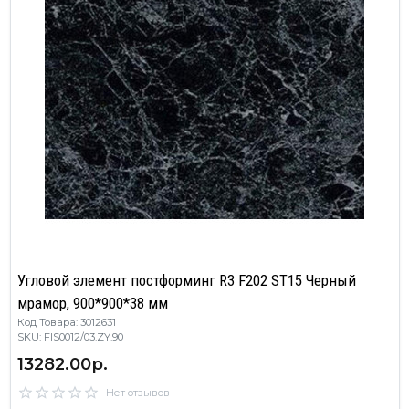
Угловой элемент постформинг R3 F202 ST15 Черный
мрамор, 900*900*38 мм
Код Товара: 3012631
SKU: FIS0012/03.ZY.90
13282.00р.
Нет отзывов