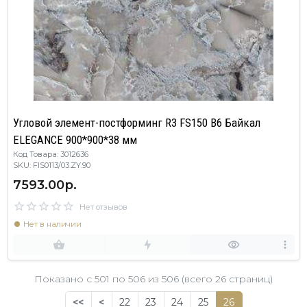
Угловой элемент-постформинг R3 FS150 B6 Байкал
ELEGANCE 900*900*38 мм
Код Товара: 3012636
SKU: FIS0113/03.ZY.90
7593.00р.
Нет отзывов
Нет в наличии
Показано с 501 по
506
из 506 (всего 26 страниц)
<<
<
22
23
24
25
26