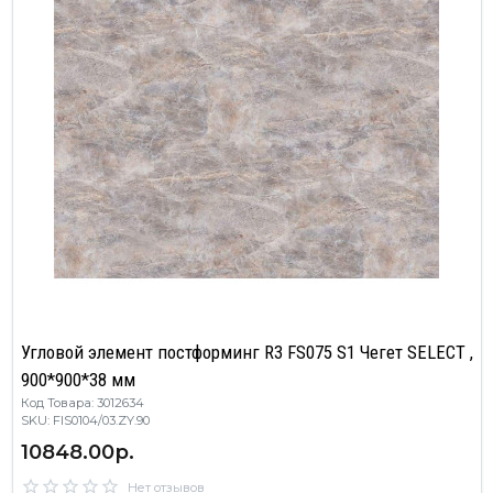
Угловой элемент постформинг R3 FS075 S1 Чегет SELECT ,
900*900*38 мм
Код Товара: 3012634
SKU: FIS0104/03.ZY.90
10848.00р.
Нет отзывов