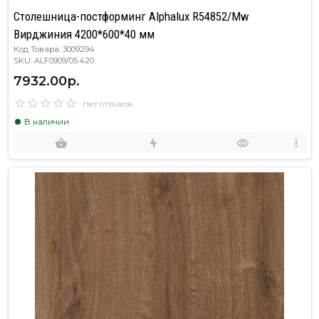
Столешница-постформинг Alphalux R54852/Mw
Вирджиния 4200*600*40 мм
Код Товара: 3009294
SKU: ALF0909/05.420
7932.00р.
Нет отзывов
В наличии