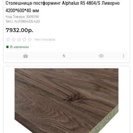
Столешница-постформинг Alphalux R5 4804/S Ливорно
4200*600*40 мм
Код Товара: 3009290
SKU: ALF0904/05.420
7932.00р.
Нет отзывов
В наличии