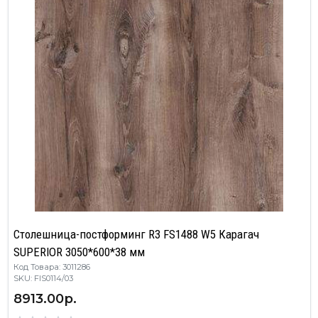
Столешница-постформинг R3 FS1488 W5 Карагач
SUPERIOR 3050*600*38 мм
Код Товара: 3011286
SKU: FIS0114/03
8913.00р.