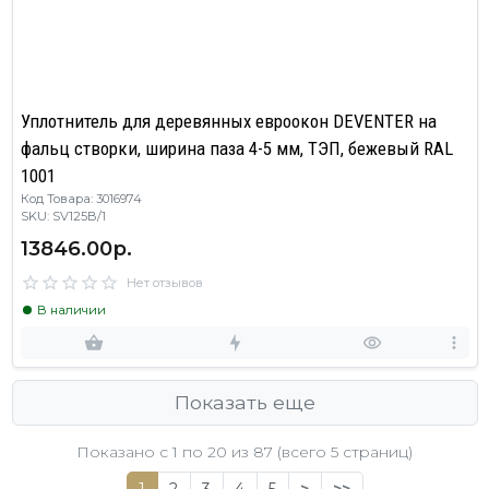
Уплотнитель для деревянных евроокон DEVENTER на
фальц створки, ширина паза 4-5 мм, ТЭП, бежевый RAL
1001
Код Товара: 3016974
SKU: SV125B/1
13846.00р.
Нет отзывов
В наличии
Показать еще
Показано с 1 по
20
из 87 (всего 5 страниц)
1
2
3
4
5
>
>>