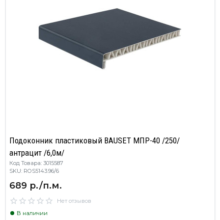
Подоконник пластиковый BAUSET МПР-40 /250/
антрацит /6,0м/
Код Товара: 3015587
SKU: ROS5143.96/6
689 р./п.м.
Нет отзывов
В наличии