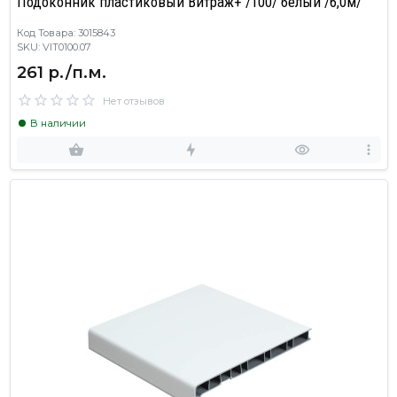
Подоконник пластиковый Витраж+ /100/ белый /6,0м/
Код Товара: 3015843
SKU: VIT0100.07
261 р./п.м.
Нет отзывов
В наличии