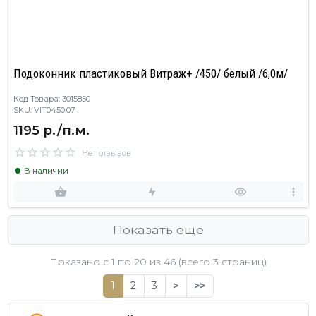
Подоконник пластиковый Витраж+ /450/ белый /6,0м/
Код Товара: 3015850
SKU: VIT0450.07
1195 р./п.м.
Нет отзывов
В наличии
Показать еще
Показано с 1 по
20
из 46 (всего 3 страниц)
1
2
3
>
>>