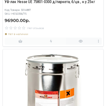
УФ-лак Hesse UE 75801-0300 д/паркета, б/цв., н.у.25кг
Код Товара: 3014887
SKU: HES0356/75
96900.00р.
Нет отзывов
Нет в наличии