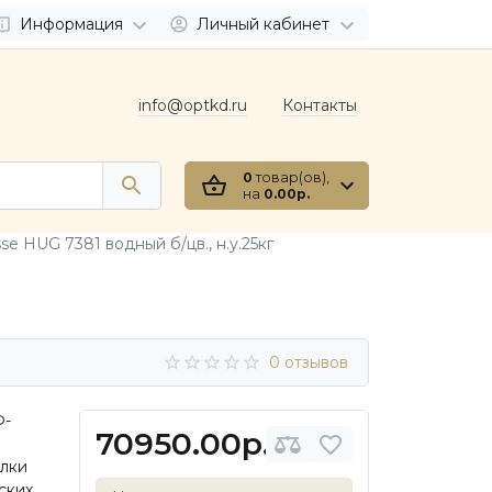
Информация
Личный кабинет
info@optkd.ru
Контакты
0
товар(ов),
на
0.00р.
e HUG 7381 водный б/цв., н.у.25кг
0 отзывов
Ф-
70950.00р.
елки
ских