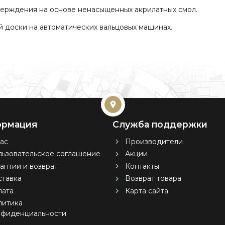
ерждения на основе ненасыщенных акрилатных смол.
й доски на автоматических вальцовых машинах.
рмация
Служба поддержки
ас
Производители
ьзовательское соглашение
Акции
антии и возврат
Контакты
тавка
Возврат товара
лата
Карта сайта
литика
нфиденциальности