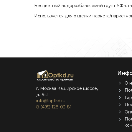
Бесцветный водоразбавляемый грунт УФ-отв
Используется для отделки паркета/паркетно
Инфо
О н
г. Москва Каширское шоссе,
Пол
д.19к1
Гар
info@optkd.ru
Дос
8 (495) 128-03-81
Оп
По
ко