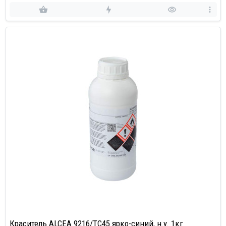
Краситель ALCEA 9216/TC45 ярко-синий, н.у. 1кг