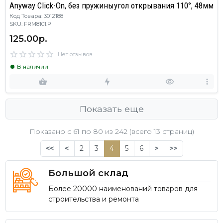
Anyway Click-On, без пружиныугол открывания 110°, 48мм
Код Товара: 3012188
SKU: FRM8101.P
125.00р.
Нет отзывов
В наличии
Показать еще
Показано с 61 по
80
из 242 (всего 13 страниц)
<<
<
2
3
4
5
6
>
>>
Большой склад
Более 20000 наименований товаров для
строительства и ремонта