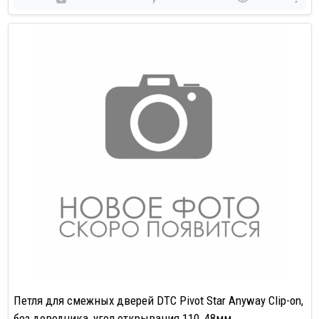
Петля для смежных дверей DTC Pivot Star Anyway Clip-on,
без доводчика, угол открывания 110, 48мм