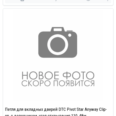
Петля для вкладных дверей DTC Pivot Star Anyway Clip-
on, с доводчиком, угол открывания 110, 48м