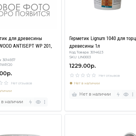
тик для древесины
Герметик Lignum 1040 для тор
WOOD ANTISEPT WP 201,
древесины 1л
Код Товара: 3014623
SKU: LIN0003
: 3014937
1229.00р.
201WP/20
00р.
Нет отзывов
Нет отзывов
Нет в наличии
аличии
Нет в наличии
 в наличии