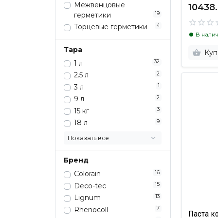
Межвенцовые
10438.
19
герметики
4
Торцевые герметики
В нали
Тара
Куп
32
1 л
2
2.5 л
1
3 л
2
9 л
3
15 кг
9
18 л
Показать все
Бренд
16
Colorain
15
Deco-tec
13
Lignum
7
Rhenocoll
Паста к