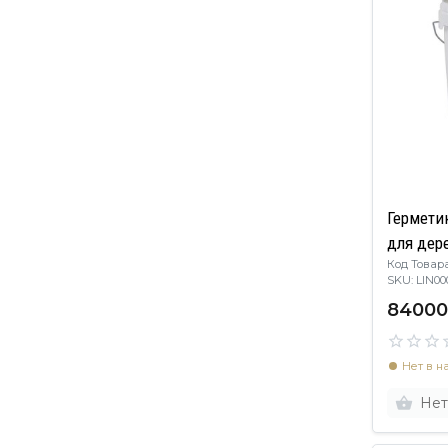
Гермети
для дере
Код Товара
SKU: LIN0
84000
Нет в н
Нет