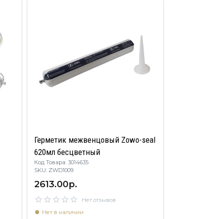
Герметик межвенцовый Zowo-seal
б
620мл бесцветный
Код Товара: 3014635
SKU: ZWD1009
2613.00р.
Нет отзывов
Нет в наличии