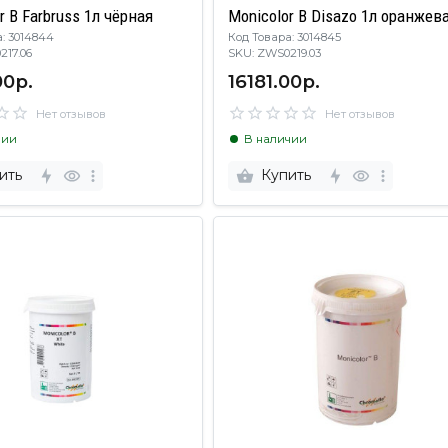
r B Farbruss 1л чёрная
Monicolor B Disazo 1л оранжев
: 3014844
Код Товара: 3014845
0217.06
SKU: ZWS0219.03
00р.
16181.00р.
Нет отзывов
Нет отзывов
чии
В наличии
ить
Купить