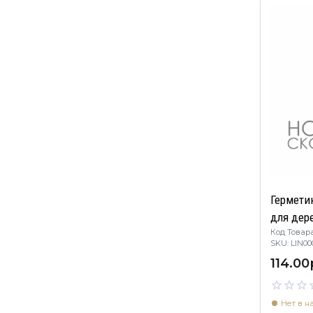
Гермети
для дере
Код Товара
SKU: LIN
114.00
Нет в н