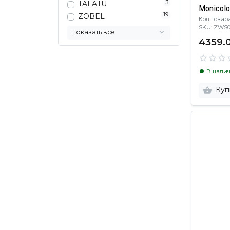
3
TALATU
Monicolo
19
ZOBEL
Код Товара
SKU: ZWS
Показать все
4359.
В нали
Куп