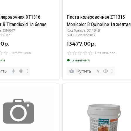
олеровочная XT1316
Паста колеровочная ZT1315
r B Titandioxid 1л белая
Monicolor B Quinoline 1л жёлтая
: 3014847
Код Товара: 3014848
0221.07
SKU: ZWS0220.03
00р.
13477.00р.
Нет отзывов
Нет отзывов
чии
В наличии
ить
Купить