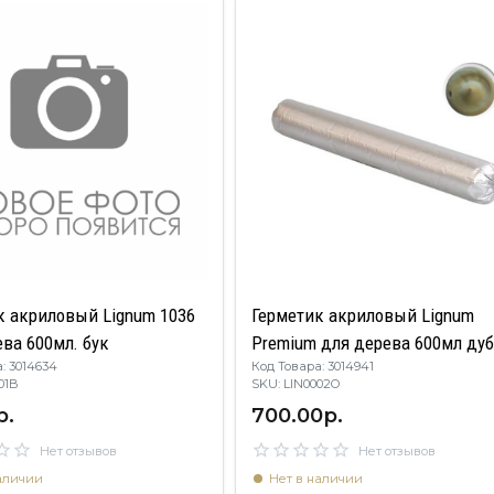
к акриловый Lignum 1036
Герметик акриловый Lignum
ва 600мл. бук
Premium для дерева 600мл ду
: 3014634
Код Товара: 3014941
0001B
SKU: LIN0002O
р.
700.00р.
Нет отзывов
Нет отзывов
аличии
Нет в наличии