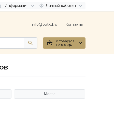
Информация
Личный кабинет
info@optkd.ru
Контакты
0
товар(ов),
на
0.00р.
ов
Масла