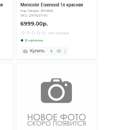
ая
Monicolor Eisenoxid 1л красная
Код Товара: 3014846
SKU: ZWS0211.40
6999.00р.
Нет отзывов
В наличии
Купить