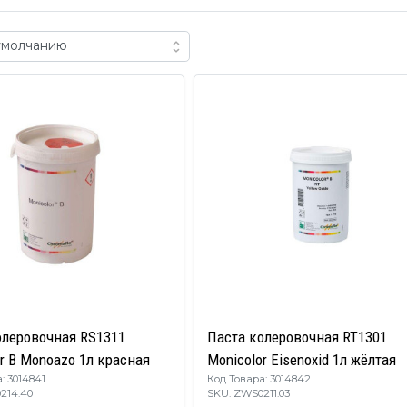
олеровочная RS1311
Паста колеровочная RT1301
r B Monoazo 1л красная
Monicolor Eisenoxid 1л жёлтая
: 3014841
Код Товара: 3014842
0214.40
SKU: ZWS0211.03