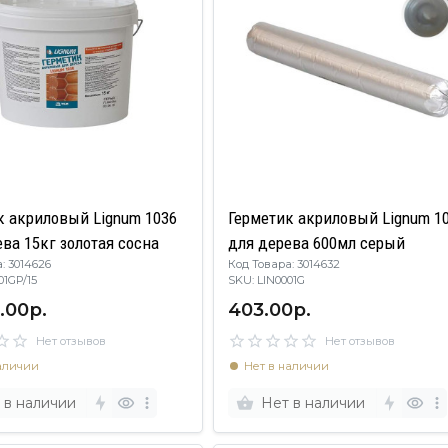
к акриловый Lignum 1036
Герметик акриловый Lignum 1
ва 15кг золотая сосна
для дерева 600мл серый
: 3014626
Код Товара: 3014632
001GP/15
SKU: LIN0001G
.00р.
403.00р.
Нет отзывов
Нет отзывов
аличии
Нет в наличии
 в наличии
Нет в наличии