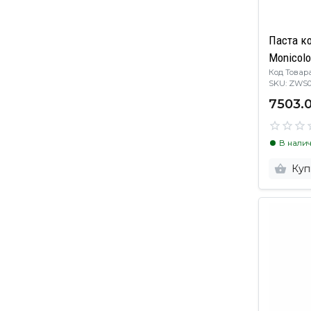
Паста к
Monicolo
Код Товара
SKU: ZWS
7503.
В нали
Куп