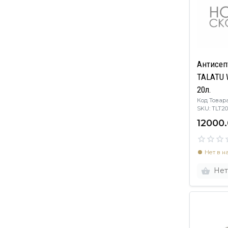
Антисеп
TALATU 
20л.
Код Товара
SKU: TLT
12000.
Нет в н
Нет