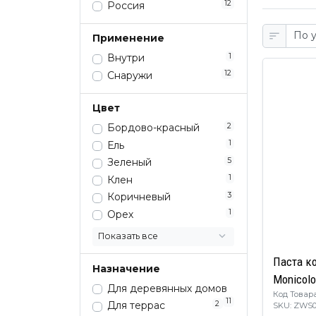
12
Россия
Применение
1
Внутри
12
Снаружи
Цвет
2
Бордово-красный
1
Ель
5
Зеленый
1
Клен
3
Коричневый
1
Орех
Показать все
Паста к
Назначение
Monicolo
Для деревянных домов
Код Товара
11
2
Для террас
SKU: ZWS