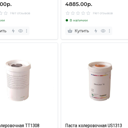
00р.
4885.00р.
Нет отзывов
Нет отзывов
чии
В наличии
ить
Купить
олеровочная TT1308
Паста колеровочная US1313