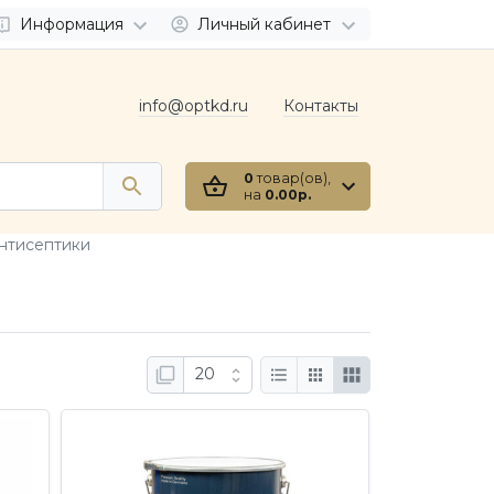
Информация
Личный кабинет
info@optkd.ru
Контакты
0
товар(ов),
на
0.00р.
нтисептики