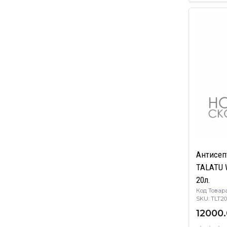
Антисеп
TALATU 
20л.
Код Товара
SKU: TLT
12000.