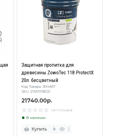
ющая
Защитная пропитка для
древесины ZowoTec 118 ProtectX
20л. бесцветный
Код Товара: 3014657
SKU: ZWP0118/20
21740.00р.
Нет отзывов
В наличии
Купить