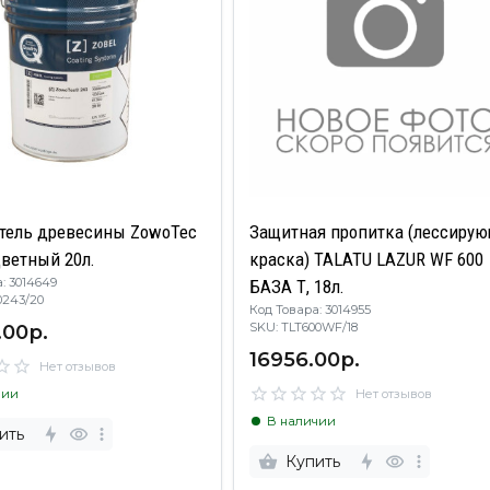
тель древесины ZowoTec
Защитная пропитка (лессиру
243 бесцветный 20л.
краска) TALATU LAZUR WF 600
: 3014649
БАЗА Т, 18л.
P0243/20
Код Товара: 3014955
.00р.
SKU: TLT600WF/18
16956.00р.
Нет отзывов
чии
Нет отзывов
В наличии
ить
Купить