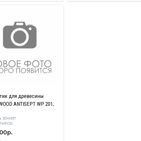
тик для древесины
WOOD ANTISEPT WP 201,
: 3014937
201WP/20
00р.