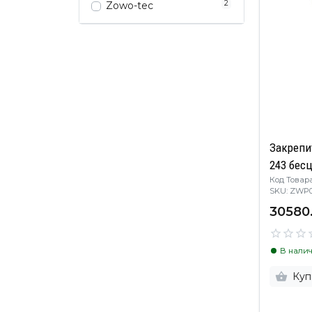
2
Zowo-tec
Закрепи
Код Товара
SKU: ZW
30580
В нали
Куп