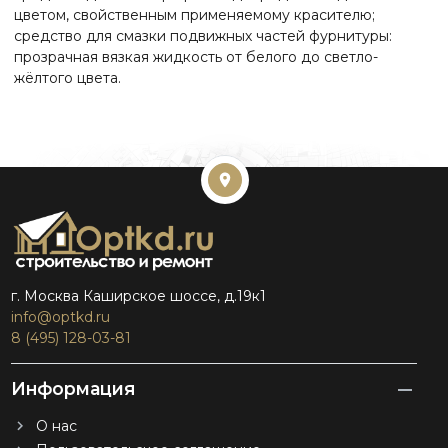
цветом, свойственным применяемому красителю;
средство для смазки подвижных частей фурнитуры:
прозрачная вязкая жидкость от белого до светло-
жёлтого цвета.
г. Москва Каширское шоссе, д.19к1
info@optkd.ru
8 (495) 128-03-81
Информация
О нас