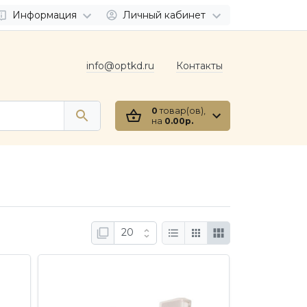
Информация
Личный кабинет
info@optkd.ru
Контакты
0
товар(ов),
на
0.00р.