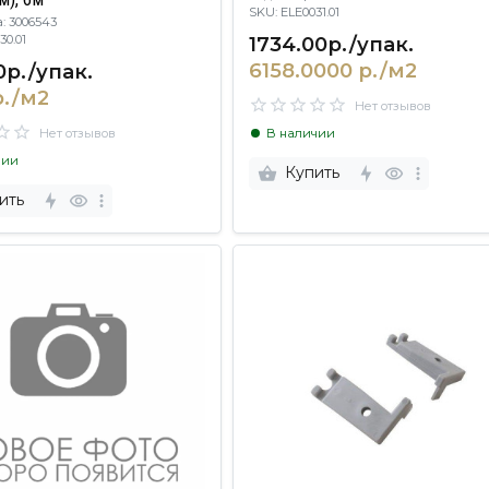
SKU: ELE0031.01
: 3006543
1734.00р./упак.
0030.01
6158.0000 р./м2
0р./упак.
р./м2
Нет отзывов
Нет отзывов
В наличии
чии
Купить
ить