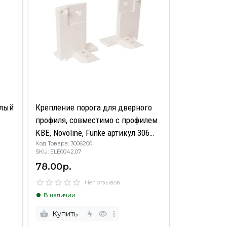
елый
Крепление порога для дверного
профиля, совместимо c профилем
KBE, Novoline, Funke артикул 306
Код Товара: 3006200
(комплект левый + правый)
SKU: ELE0042.07
78.00р.
Нет отзывов
В наличии
Купить