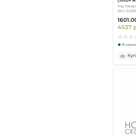
Код Товара
SKU: ELE
1601.0
4537 
В нали
Куп