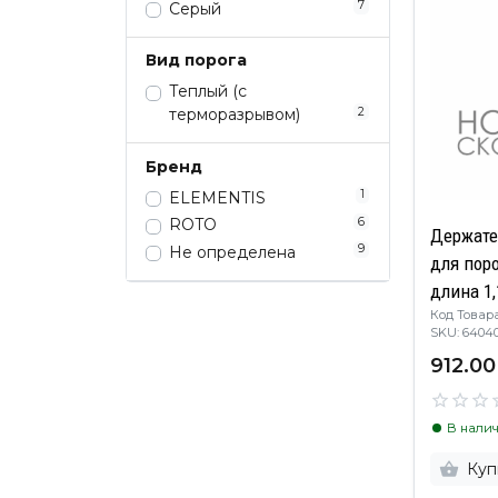
7
Серый
Вид порога
Теплый (с
2
терморазрывом)
Бренд
1
ELEMENTIS
6
ROTO
Держате
9
Не определена
для поро
длина 1
Код Товара
SKU: 6404
912.00
В нали
Куп