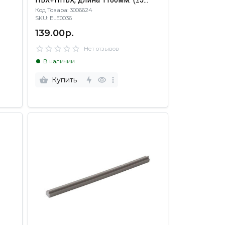
Код Товара: 3006624
мм.), цвет белый/серый
SKU: ELE0036
139.00р.
Нет отзывов
В наличии
Купить