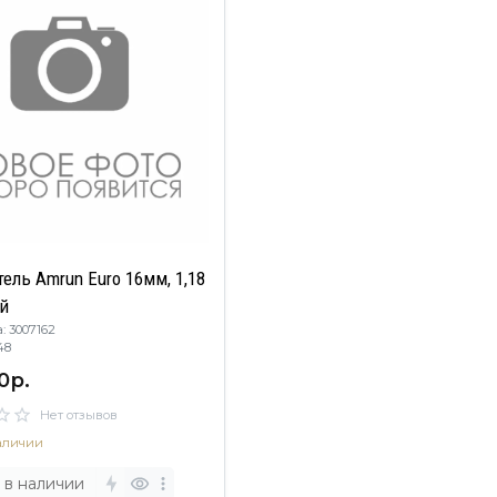
ель Amrun Euro 16мм, 1,18
й
: 3007162
48
0р.
Нет отзывов
аличии
 в наличии