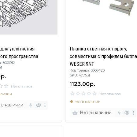
 для уплотнения
Планка ответная к порогу,
ого пространства
совместима с профилем Gutm
: 3006912
WESER 9NT
06
Код Товара: 3006420
р.
SKU: 477531
1123.00р.
Нет отзывов
аличии
Нет отзывов
Нет в наличии
 в наличии
Нет в наличии