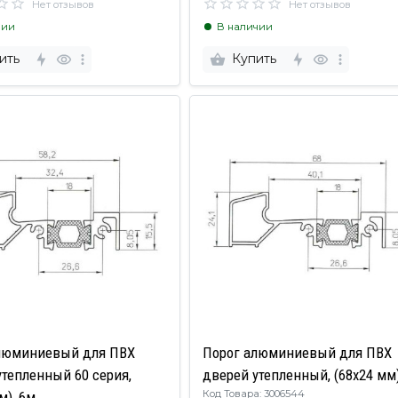
Нет отзывов
Нет отзывов
чии
В наличии
ить
Купить
люминиевый для ПВХ
Порог алюминиевый для ПВХ
утепленный 60 серия,
дверей утепленный, (68х24 мм)
Код Товара: 3006544
м), 6м