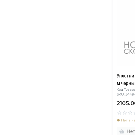
Уплотнит
м черны
Код Товара
SKU: 5449
2105.0
Нет в н
Нет