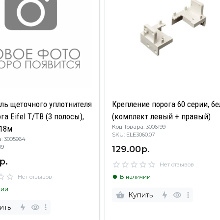
ль щеточного уплотнителя
Крепление порога 60 серии, б
га Eifel Т/TB (3 полосы),
(комплект левый + правый)
Код Товара: 3006199
,18м
SKU: ELE3060.07
: 3005964
129.00р.
09
р.
Нет отзывов
Нет отзывов
В наличии
чии
Купить
ить