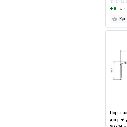
В нали
Куп
Порог а
дверей 
(58х24 м