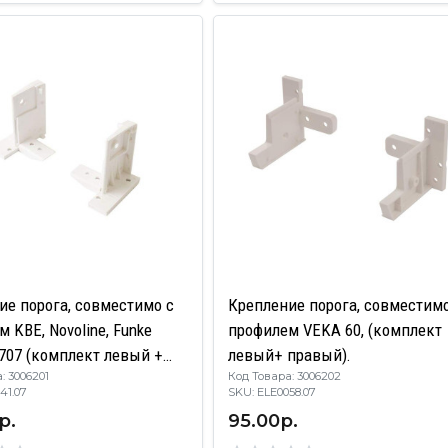
ие порога, совместимо с
Крепление порога, совместимо
 KBE, Novoline, Funke
профилем VEKA 60, (комплект
 707 (комплект левый +
левый+ правый).
: 3006201
Код Товара: 3006202
0041.07
SKU: ELE0058.07
р.
95.00р.