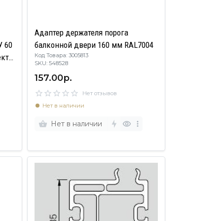
Адаптер держателя порога
У 60
балконной двери 160 мм RAL7004
Код Товара: 3005813
ект
SKU: 548528
157.00р.
Нет отзывов
Нет в наличии
Нет в наличии