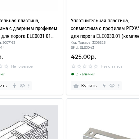
тельная пластина,
Уплотнительная пластина,
има с дверным профилем
совместима с профилем РЕХА
 для порога ELE0031.01
для порога ELE0030.01 (компл
: 3007163
Код Товара: 3006625
кт левый+ правый)
левый+ правый)
E0044
SKU: ELE0043
.
425.00р.
Нет отзывов
Нет отзывов
чии
В наличии
ить
Купить