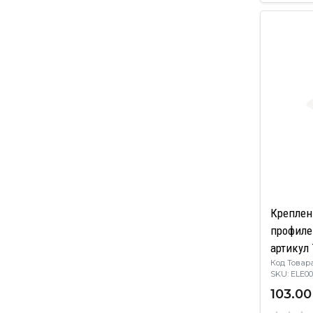
Креплен
профилем
артикул
Код Товара
правый)
SKU: ELE
103.00