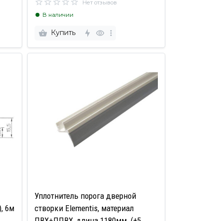
Нет отзывов
В наличии
Купить
Уплотнитель порога дверной
, 6м
створки Elementis, материал
ПВХ+ППВХ, длина 1180мм. (±5