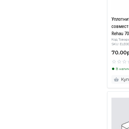
Уплотни
совмест
Rehau 70
Код Товара
(компле
SKU: EL
70.00р
В нали
Куп