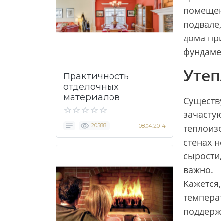
помещен
подвале
дома пр
фундаме
Утеп
Практичность
отделочных
материалов
Существу
зачасту
20588
08.04.2014
теплоиз
стенах 
сырости
важно.
Кажется,
температ
поддерж