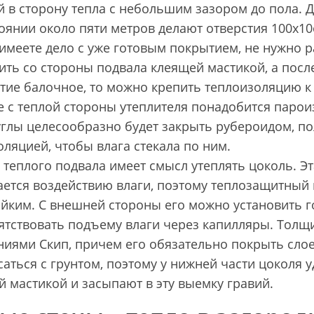
й в сторону тепла с небольшим зазором до пола. 
оянии около пяти метров делают отверстия 100х1
имеете дело с уже готовым покрытием, не нужно 
ть со стороны подвала клеящей мастикой, а после
тие балочное, то можно крепить теплоизоляцию 
е с теплой стороны утеплителя понадобится паро
углы целесообразно будет закрыть рубероидом, п
ляцией, чтобы влага стекала по ним.
 теплого подвала имеет смысл утеплять цоколь. Э
ается воздействию влаги, поэтому теплозащитный
ойким. С внешней стороны его можно установить 
ятствовать подъему влаги через капилляры. Толщи
ниями Скип, причем его обязательно покрыть слое
саться с грунтом, поэтому у нижней части цоколя
 мастикой и засыпают в эту выемку гравий.