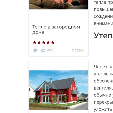
тепла пр
повышен
хождение
внимани
Тепло в загородном
доме
Утеп
20371
31.03.2014
Через п
утеплен
обеспеч
вентиля
обычно 
перекры
уложить