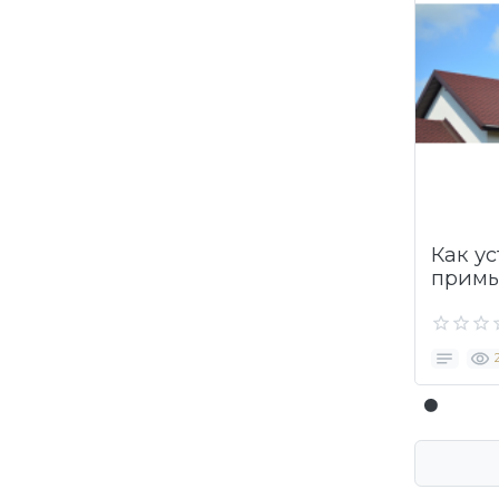
Как у
примы