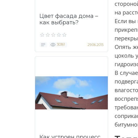
стороно
на расст
Цвет фасада дома –
Если вы 
как выбрать?
прикрепи
перекры
30361
29.06.2015
Опять ж
цоколь 
гидроизо
В случае
подверг
влагост
воспреп
требова
соприка
битумной
Как устроен процесс