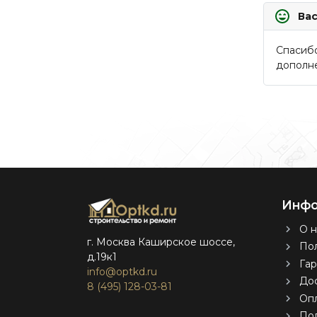
Ва
Спасибо
дополне
Инфо
О н
г. Москва Каширское шоссе,
Пол
д.19к1
Гар
info@optkd.ru
Дос
8 (495) 128-03-81
Оп
По