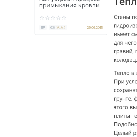
Тепл
примыкания кровли
Стены п
гидроизо
20323
29.06.2015
имеет с
для чего
гравий, 
колодец
Тепло в 
При усл
сохранят
грунте, 
этого вы
плиты те
Подобно
Целый р