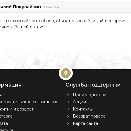
силий Покупайкин
08.04.2014
 за отличный фото обзор, обязательно в ближайшее время 
ние к Вашей статье.
рмация
Служба поддержки
ас
Производители
ьзовательское соглашение
Акции
антии и возврат
Контакты
тавка
Возврат товара
лата
Карта сайта
литика