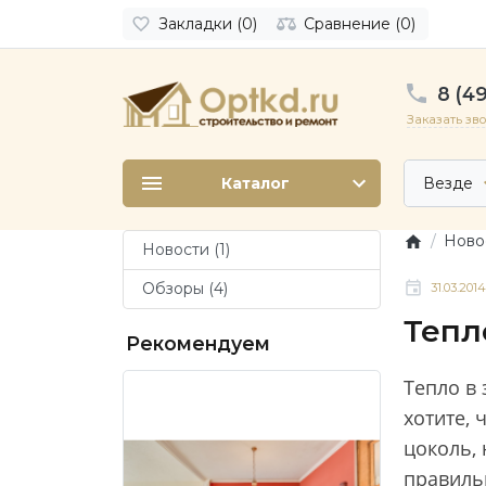
Закладки (0)
Сравнение (0)
8 (49
Заказать зв
Каталог
Везде
Новос
Новости (1)
Обзоры (4)
31.03.2014
Тепл
Рекомендуем
Тепло в 
хотите, 
цоколь,
правильн