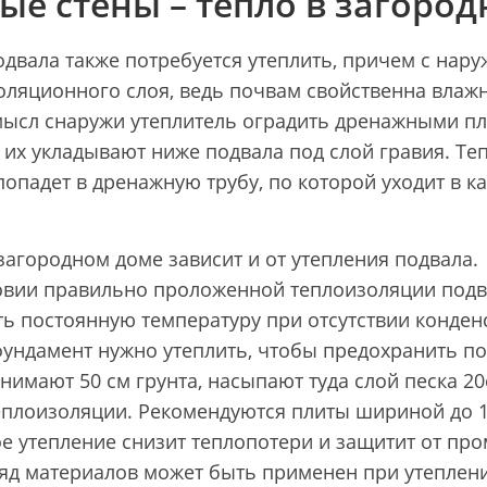
ые стены – тепло в загоро
одвала также потребуется утеплить, причем с нар
ляционного слоя, ведь почвам свойственна влажно
мысл снаружи утеплитель оградить дренажными пл
 их укладывают ниже подвала под слой гравия. Теп
попадет в дренажную трубу, по которой уходит в
.
загородном доме зависит и от утепления подвала.
овии правильно проложенной теплоизоляции подвал
ь постоянную температуру при отсутствии конденс
фундамент нужно утеплить, чтобы предохранить по
нимают 50 см грунта, насыпают туда слой песка 2
плоизоляции. Рекомендуются плиты шириной до 1, 
е утепление снизит теплопотери и защитит от про
яд материалов может быть применен при утеплени