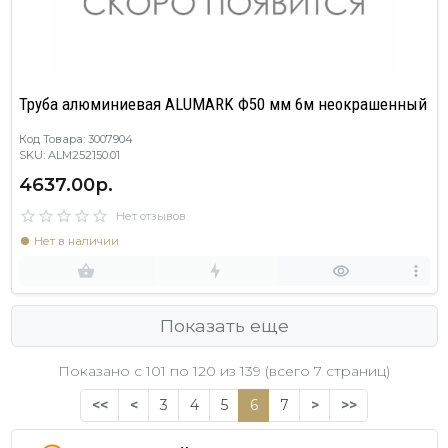
Труба алюминиевая ALUMARK Ф50 мм 6м неокрашенный
Код Товара: 3007904
SKU: ALM252150.01
4637.00р.
Нет отзывов
Нет в наличии
Показать еще
Показано с 101 по
120
из 139 (всего 7 страниц)
<<
<
3
4
5
6
7
>
>>