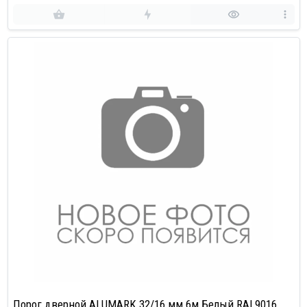
Порог дверной ALUMARK 32/16 мм 6м Белый RAL9016