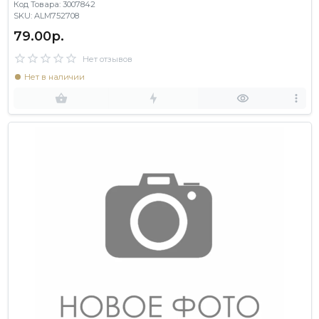
Код Товара: 3007842
SKU: ALM752708
79.00р.
Нет отзывов
Нет в наличии