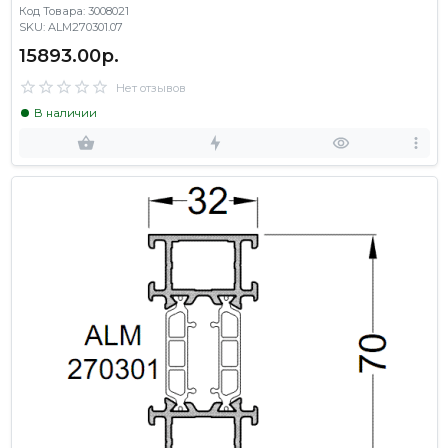
Код Товара: 3008021
SKU: ALM270301.07
15893.00р.
Нет отзывов
В наличии