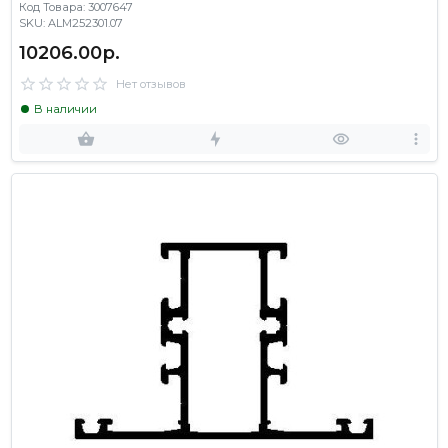
Код Товара: 3007647
SKU: ALM252301.07
10206.00р.
Нет отзывов
В наличии