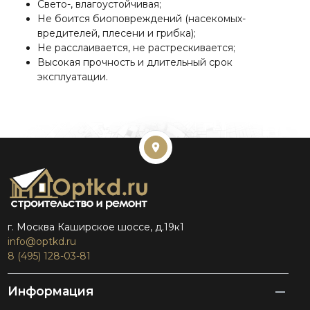
Свето-, влагоустойчивая;
Не боится биоповреждений (насекомых-
вредителей, плесени и грибка);
Не расслаивается, не растрескивается;
Высокая прочность и длительный срок
эксплуатации.
г. Москва Каширское шоссе, д.19к1
info@optkd.ru
8 (495) 128-03-81
Информация