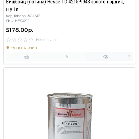
Вишбайц (патина) Hesse TD 4215-9943 золото нордик,
н.у.1л
Код Товара: 3014617
SKU: HES0212
5178.00р.
Нет отзывов
Нет в наличии