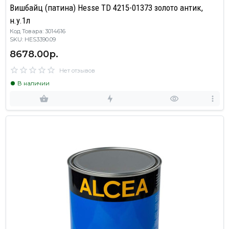
Вишбайц (патина) Hesse TD 4215-01373 золото антик,
н.у.1л
Код Товара: 3014616
SKU: HES3390.09
8678.00р.
Нет отзывов
В наличии