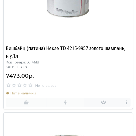
Вишбайц (патина) Hesse TD 4215-9957 золото шампань,
н.у.1л
Код Товара: 3014618
SKU: HES0136
7473.00р.
Нет отзывов
Нет в наличии