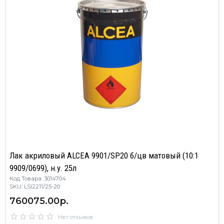
Лак акриловый ALCEA 9901/SP20 б/цв матовый (10:1
9909/0699), н.у. 25л
Код Товара: 3014704
SKU: LSI2211/25-20
760075.00р.
Нет отзывов