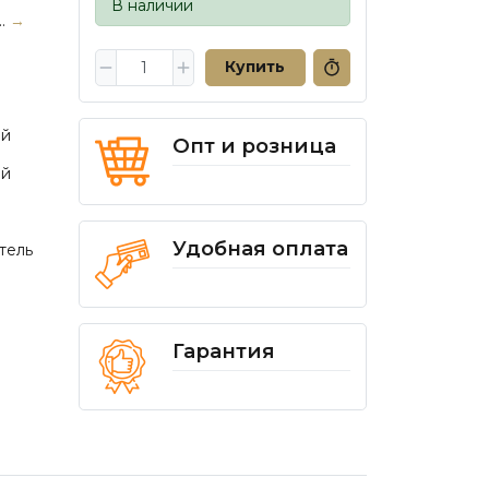
В наличии
..
→
Купить
ий
Опт и розница
ий
Удобная оплата
тель
Гарантия