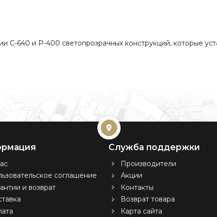
и C-640 и P-400 светопрозрачных конструкций, которые уст
рмация
Служба поддержки
ас
Производители
ьзовательское соглашение
Акции
антии и возврат
Контакты
тавка
Возврат товара
лата
Карта сайта