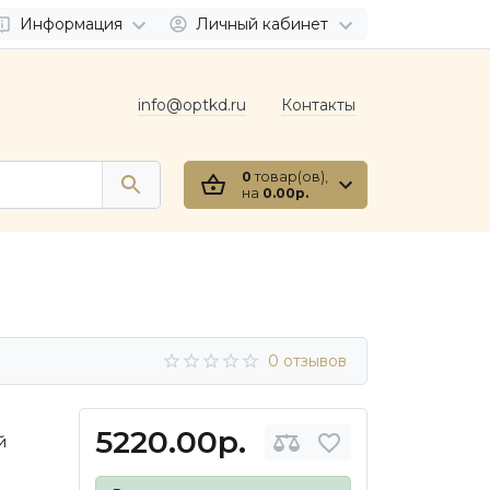
Информация
Личный кабинет
info@optkd.ru
Контакты
0
товар(ов),
на
0.00р.
0 отзывов
5220.00р.
й