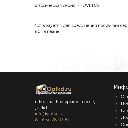
Классическая серия PROVEDAL.
Используется для соединения профилей сери
180° в плане.
Инфо
О н
г. Москва Каширское шоссе,
Пол
д.19к1
Гар
info@optkd.ru
Дос
8 (495) 128-03-81
Оп