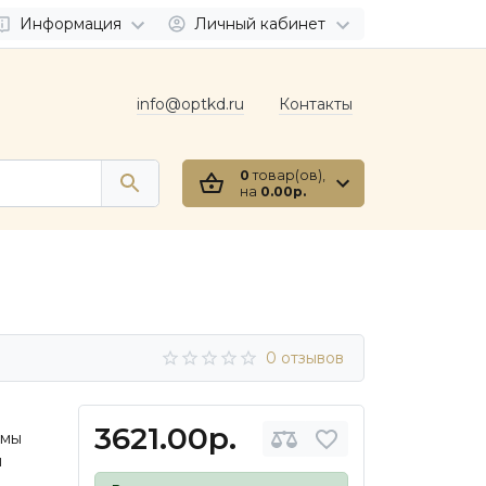
Информация
Личный кабинет
info@optkd.ru
Контакты
0
товар(ов),
на
0.00р.
0 отзывов
3621.00р.
амы
м