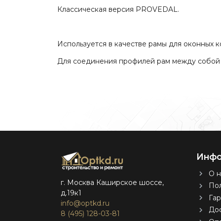
Классическая версия PROVEDAL.
Используется в качестве рамы для оконных к
Для соединения профилей рам между собой 
Инфо
О н
г. Москва Каширское шоссе,
Пол
д.19к1
Гар
info@optkd.ru
Дос
8 (495) 128-03-81