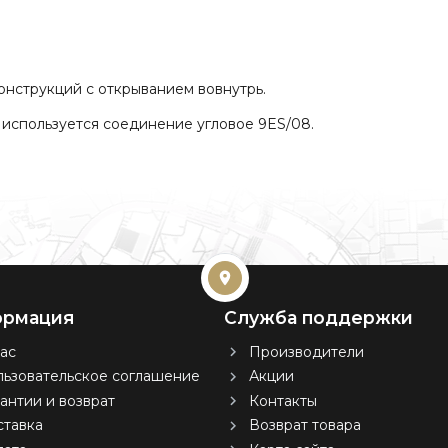
онструкций с открыванием вовнутрь.
используется соединение угловое 9ES/08.
рмация
Служба поддержки
ас
Производители
ьзовательское соглашение
Акции
антии и возврат
Контакты
тавка
Возврат товара